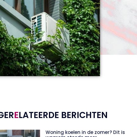
GER
E
LATEERDE BERICHTEN
Woning koelen in de zomer? Dit is