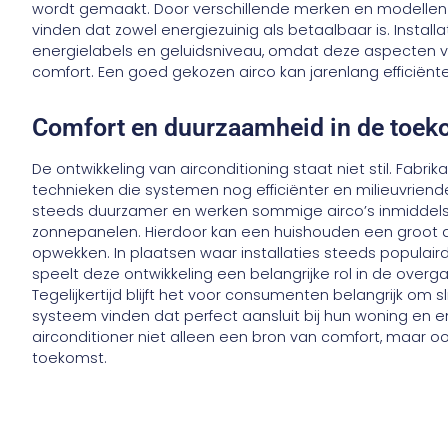
wordt gemaakt. Door verschillende merken en modellen 
vinden dat zowel energiezuinig als betaalbaar is. Instal
energielabels en geluidsniveau, omdat deze aspecten v
comfort. Een goed gekozen airco kan jarenlang efficiënte
Comfort en duurzaamheid in de toek
De ontwikkeling van airconditioning staat niet stil. Fabr
technieken die systemen nog efficiënter en milieuvrien
steeds duurzamer en werken sommige airco’s inmiddels
zonnepanelen. Hierdoor kan een huishouden een groot d
opwekken. In plaatsen waar installaties steeds populaird
speelt deze ontwikkeling een belangrijke rol in de over
Tegelijkertijd blijft het voor consumenten belangrijk om sl
systeem vinden dat perfect aansluit bij hun woning en e
airconditioner niet alleen een bron van comfort, maar o
toekomst.