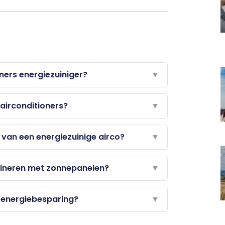
ers energiezuiniger?
▼
 airconditioners?
▼
n van een energiezuinige airco?
▼
ineren met zonnepanelen?
▼
 energiebesparing?
▼