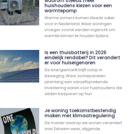
waarom steeds meer
huishoudens kiezen voor een
warmtepomp
Warme zomers komen steeds vaker
voor in Nederland. Waar woningen
vroeger vooral werden ingericht om
warmte binnen te houden tijdens
Is een thuisbatterij in 2026
eindelijk rendabel? Dit verandert
er voor huiseigenaren
De energiemarkt blijft volop in
beweging. Waar zonnepanelen
jarenlang een vanzelfsprekende
investering waren voor huishoudens die
wilden besparen op hun
Je woning toekomstbestendig
maken met klimaatregulering
De manier waarop we wonen verandert
snel. Extreem weer, stijgende