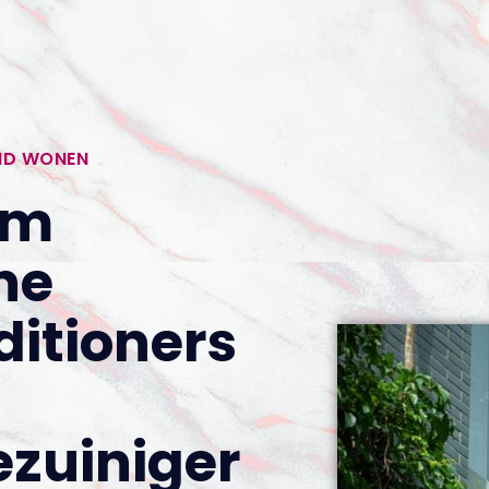
ND WONEN
om
ne
ditioners
ezuiniger