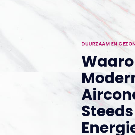
DUURZAAM EN GEZO
Waar
Moder
Aircon
Steeds
Energi