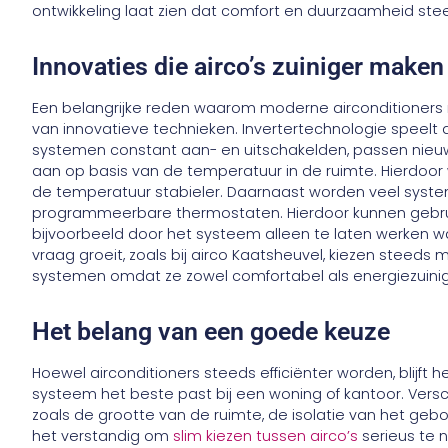
ontwikkeling laat zien dat comfort en duurzaamheid ste
Innovaties die airco’s zuiniger maken
Een belangrijke reden waarom moderne airconditioners mi
van innovatieve technieken. Invertertechnologie speelt 
systemen constant aan- en uitschakelden, passen ni
aan op basis van de temperatuur in de ruimte. Hierdoor wo
de temperatuur stabieler. Daarnaast worden veel syst
programmeerbare thermostaten. Hierdoor kunnen gebruik
bijvoorbeeld door het systeem alleen te laten werken wa
vraag groeit, zoals bij airco Kaatsheuvel, kiezen stee
systemen omdat ze zowel comfortabel als energiezuinig 
Het belang van een goede keuze
Hoewel airconditioners steeds efficiënter worden, blijft h
systeem het beste past bij een woning of kantoor. Verschi
zoals de grootte van de ruimte, de isolatie van het ge
het verstandig om
slim kiezen tussen airco’s
serieus te 