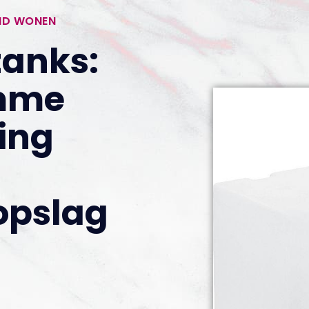
ND WONEN
anks:
imme
ing
opslag