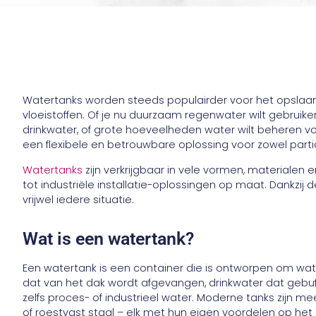
Watertanks worden steeds populairder voor het opslaan
vloeistoffen. Of je nu duurzaam regenwater wilt gebruiken 
drinkwater, of grote hoeveelheden water wilt beheren v
een flexibele en betrouwbare oplossing voor zowel partic
Watertanks
zijn verkrijgbaar in vele vormen, materialen
tot industriële installatie-oplossingen op maat. Dankzij 
vrijwel iedere situatie.
Wat is een watertank?
Een watertank is een container die is ontworpen om water
dat van het dak wordt afgevangen, drinkwater dat gebuf
zelfs proces- of industrieel water. Moderne tanks zijn m
of roestvast staal – elk met hun eigen voordelen op he