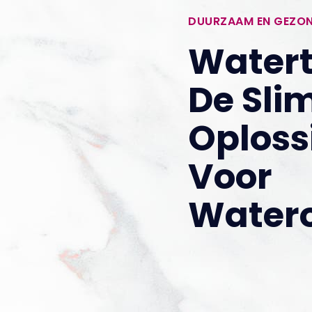
DUURZAAM EN GEZO
Watert
De Sl
Oploss
Voor
Water