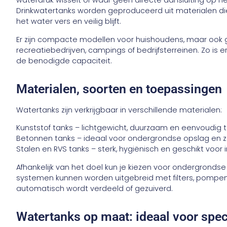
waterdruk wisselt of waar geen directe aansluiting op he
Drinkwatertanks worden geproduceerd uit materialen die 
het water vers en veilig blijft.
Er zijn compacte modellen voor huishoudens, maar ook 
recreatiebedrijven, campings of bedrijfsterreinen. Zo is 
de benodigde capaciteit.
Materialen, soorten en toepassingen
Watertanks zijn verkrijgbaar in verschillende materialen:
Kunststof tanks – lichtgewicht, duurzaam en eenvoudig t
Betonnen tanks – ideaal voor ondergrondse opslag en z
Stalen en RVS tanks – sterk, hygiënisch en geschikt voor
Afhankelijk van het doel kun je kiezen voor ondergrond
systemen kunnen worden uitgebreid met filters, pompen 
automatisch wordt verdeeld of gezuiverd.
Watertanks op maat: ideaal voor spe