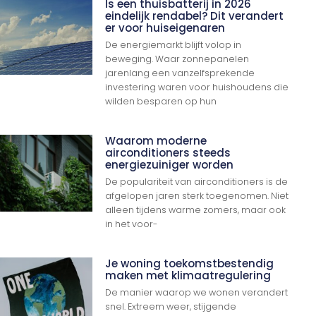
Is een thuisbatterij in 2026
eindelijk rendabel? Dit verandert
er voor huiseigenaren
De energiemarkt blijft volop in
beweging. Waar zonnepanelen
jarenlang een vanzelfsprekende
investering waren voor huishoudens die
wilden besparen op hun
Waarom moderne
airconditioners steeds
energiezuiniger worden
De populariteit van airconditioners is de
afgelopen jaren sterk toegenomen. Niet
alleen tijdens warme zomers, maar ook
in het voor-
Je woning toekomstbestendig
maken met klimaatregulering
De manier waarop we wonen verandert
snel. Extreem weer, stijgende