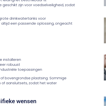
t leidingnet beschikbaar is.
geschikt zijn voor voedselveiligheid, zodat
grote drinkwatertanks voor
er altijd een passende oplossing, ongeacht
e installeren
eer robuust
 industriële toepassingen
se of bovengrondse plaatsing. Sommige
of aansluitsets, zodat het water
cifieke wensen