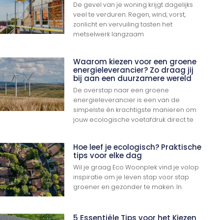
De gevel van je woning krijgt dagelijks
veel te verduren. Regen, wind, vorst,
zonlicht en vervuiling tasten het
metselwerk langzaam
Waarom kiezen voor een groene
energieleverancier? Zo draag jij
bij aan een duurzamere wereld
De overstap naar een groene
energieleverancier is een van de
simpelste én krachtigste manieren om
jouw ecologische voetafdruk direct te
Hoe leef je ecologisch? Praktische
tips voor elke dag
Wil je graag Eco Woonplek vind je volop
inspiratie om je leven stap voor stap
groener en gezonder te maken. In
5 Essentiële Tips voor het Kiezen