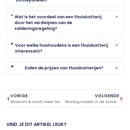
Wat is het voordeel van een thuisbatterij
▼
door het verdwijnen van de
salderingsregeling?
Voor welke huishoudens is een thuisbatterij
▼
interessant?
Dalen de prijzen van thuisbatterijen?
▼
VORIGE
VOLGENDE
Waarom ik nooit meer terugga naar zaaien: mijn overstap naar graszoden
Woning koelen in de zomer? Dit is waarom steeds meer huishoudens kiezen voor een warmtepomp
VIND JE DIT ARTIKEL LEUK?