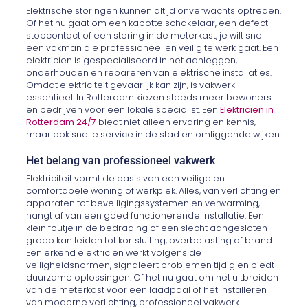
Elektrische storingen kunnen altijd onverwachts optreden.
Of het nu gaat om een kapotte schakelaar, een defect
stopcontact of een storing in de meterkast, je wilt snel
een vakman die professioneel en veilig te werk gaat. Een
elektricien is gespecialiseerd in het aanleggen,
onderhouden en repareren van elektrische installaties.
Omdat elektriciteit gevaarlijk kan zijn, is vakwerk
essentieel. In Rotterdam kiezen steeds meer bewoners
en bedrijven voor een lokale specialist. Een
Elektricien in
Rotterdam 24/7
biedt niet alleen ervaring en kennis,
maar ook snelle service in de stad en omliggende wijken.
Het belang van professioneel vakwerk
Elektriciteit vormt de basis van een veilige en
comfortabele woning of werkplek. Alles, van verlichting en
apparaten tot beveiligingssystemen en verwarming,
hangt af van een goed functionerende installatie. Een
klein foutje in de bedrading of een slecht aangesloten
groep kan leiden tot kortsluiting, overbelasting of brand.
Een erkend elektricien werkt volgens de
veiligheidsnormen, signaleert problemen tijdig en biedt
duurzame oplossingen. Of het nu gaat om het uitbreiden
van de meterkast voor een laadpaal of het installeren
van moderne verlichting, professioneel vakwerk