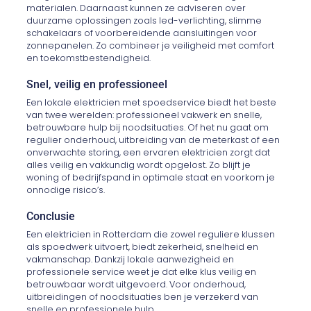
materialen. Daarnaast kunnen ze adviseren over
duurzame oplossingen zoals led-verlichting, slimme
schakelaars of voorbereidende aansluitingen voor
zonnepanelen. Zo combineer je veiligheid met comfort
en toekomstbestendigheid.
Snel, veilig en professioneel
Een lokale elektricien met spoedservice biedt het beste
van twee werelden: professioneel vakwerk en snelle,
betrouwbare hulp bij noodsituaties. Of het nu gaat om
regulier onderhoud, uitbreiding van de meterkast of een
onverwachte storing, een ervaren elektricien zorgt dat
alles veilig en vakkundig wordt opgelost. Zo blijft je
woning of bedrijfspand in optimale staat en voorkom je
onnodige risico’s.
Conclusie
Een elektricien in Rotterdam die zowel reguliere klussen
als spoedwerk uitvoert, biedt zekerheid, snelheid en
vakmanschap. Dankzij lokale aanwezigheid en
professionele service weet je dat elke klus veilig en
betrouwbaar wordt uitgevoerd. Voor onderhoud,
uitbreidingen of noodsituaties ben je verzekerd van
snelle en professionele hulp.