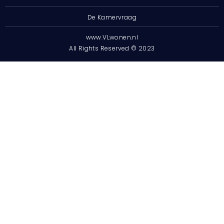
De Kamervraag
www.VLwonen.nl
All Rights Reserved © 2023