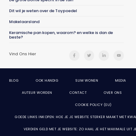
Dit wil je weten over de Toypoedel
Makelaarsland
Keramische pan kopen, waarom? en welke is dan de
beste?
Vind Ons Hier
BLOG
OOK HANDIG
SLIM WONEN
MEDIA
AUTEUR WORDEN
CONTACT
OVER ONS
COOKIE POLICY (EU)
GOEDE LINKS INKOPEN: HOE JE JE WEBSITE STERKER MAAKT MET KWA
VERDIEN GELD MET JE WEBSITE: ZO HAAL JE HET MAXIMALE UIT 