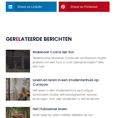
Share on Linkdin
Share on Pinterest
GER
E
LATEERDE BERICHTEN
Makelaar Costa del Sol
Nederlandse Makelaar Costa del sol Waarom twijfel
je eraan om een huis in zuid Spanje te kopen? Lees
dan hier
Leven en leren in een studentenhuis op
Curaçao
Het leven in een studentenhuis op Curaçao
combineert studie, zelfstandigheid en sociale
ervaringen. Voor veel studenten is het de eerste
Het Italiaanse leven
Italië roept bij velen meteen beelden op van