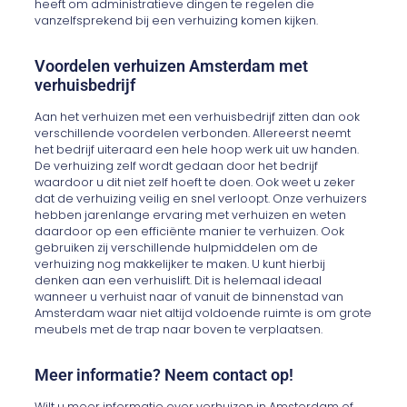
heeft om administratieve dingen te regelen die
vanzelfsprekend bij een verhuizing komen kijken.
Voordelen verhuizen Amsterdam met
verhuisbedrijf
Aan het verhuizen met een verhuisbedrijf zitten dan ook
verschillende voordelen verbonden. Allereerst neemt
het bedrijf uiteraard een hele hoop werk uit uw handen.
De verhuizing zelf wordt gedaan door het bedrijf
waardoor u dit niet zelf hoeft te doen. Ook weet u zeker
dat de verhuizing veilig en snel verloopt. Onze verhuizers
hebben jarenlange ervaring met verhuizen en weten
daardoor op een efficiënte manier te verhuizen. Ook
gebruiken zij verschillende hulpmiddelen om de
verhuizing nog makkelijker te maken. U kunt hierbij
denken aan een verhuislift. Dit is helemaal ideaal
wanneer u verhuist naar of vanuit de binnenstad van
Amsterdam waar niet altijd voldoende ruimte is om grote
meubels met de trap naar boven te verplaatsen.
Meer informatie? Neem contact op!
Wilt u meer informatie over verhuizen in Amsterdam of