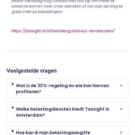
Neem vandaag nog contact met ons op om meer te
weten te komen over onze diensten of om aan de slag te
gaan met uw belastingen!
https://taxsight.nl/nl/belastingadviseur-amsterdam/
Veelgestelde vragen
Wat is de 30%-regeling en wie kan hiervan
▼
profiteren?
Welke belastingdiensten biedt Taxsight in
▼
Amsterdam?
Hoe kan ik mijn belastingaangifte
▼