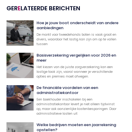
GER
E
LATEERDE BERICHTEN
Hoe je jouw boot onderscheidt van andere
aanbiedingen
De markt voor tweedehands boten is vaak groot en
divers, waardoor het lastig kan zijn om op te vallen
tussen
Basisverzekering vergelijken voor 2026 en
meer
Het kiezen van de juiste zorgverzekering kan een
lastige taak zijn, vooral wanneer je verschillende
opties en premies moet afwegen.
De financiële voordelen van een
administratiekantoor
Een boekhouder inschakelen bij een
administratiekantoor levert je niet alleen tijdwinst
op, maar ook aanzienlijke kostenbesparingen. Door
administratieve lasten uit
Welke bedrijven moeten een jaarrekening
opstellen?