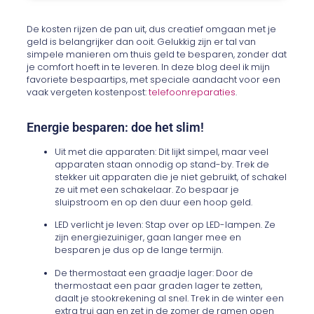
De kosten rijzen de pan uit, dus creatief omgaan met je
geld is belangrijker dan ooit. Gelukkig zijn er tal van
simpele manieren om thuis geld te besparen, zonder dat
je comfort hoeft in te leveren. In deze blog deel ik mijn
favoriete bespaartips, met speciale aandacht voor een
vaak vergeten kostenpost:
telefoonreparaties
.
Energie besparen: doe het slim!
Uit met die apparaten: Dit lijkt simpel, maar veel
apparaten staan onnodig op stand-by. Trek de
stekker uit apparaten die je niet gebruikt, of schakel
ze uit met een schakelaar. Zo bespaar je
sluipstroom en op den duur een hoop geld.
LED verlicht je leven: Stap over op LED-lampen. Ze
zijn energiezuiniger, gaan langer mee en
besparen je dus op de lange termijn.
De thermostaat een graadje lager: Door de
thermostaat een paar graden lager te zetten,
daalt je stookrekening al snel. Trek in de winter een
extra trui aan en zet in de zomer de ramen open