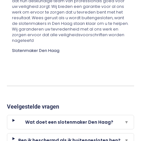
dat hun deskundige team van professionals goed voor
uw veiligheid zorgt. Wij bieden een garantie voor al ons
werk om ervoor te zorgen dat u tevreden bent met het
resultaat. Wees gerust als u wordt buitengesloten, want
de slotenmakers in Den Haag staan ​​klaar om u te helpen.
Wij garanderen uw tevredenheid met al ons werk en
zorgen ervoor dat alle veiligheidsvoorschriften worden
nageleefd
Slotenmaker Den Haag
Veelgestelde vragen
Wat doet een slotenmaker Den Haag?
▼
Ben ik beschermd als ik buitengesloten ben?
▼