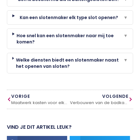
Kan een slotenmaker elk type slot openen?
▼
Hoe snel kan een slotenmaker naar mij toe
▼
komen?
Welke diensten biedt een slotenmaker naast
▼
het openen van sloten?
VORIGE
VOLGENDE
Maatwerk kasten voor elke stijl en budget
Verbouwen van de badkamer doe je zo
VIND JE DIT ARTIKEL LEUK?