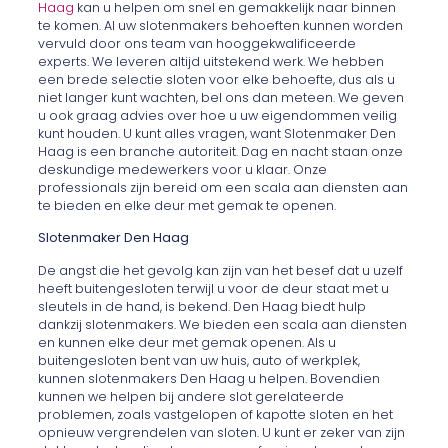
Haag
kan u helpen om snel en gemakkelijk naar binnen
te komen. Al uw slotenmakers behoeften kunnen worden
vervuld door ons team van hooggekwalificeerde
experts. We leveren altijd uitstekend werk. We hebben
een brede selectie sloten voor elke behoefte, dus als u
niet langer kunt wachten, bel ons dan meteen. We geven
u ook graag advies over hoe u uw eigendommen veilig
kunt houden. U kunt alles vragen, want Slotenmaker Den
Haag is een branche autoriteit. Dag en nacht staan ​​onze
deskundige medewerkers voor u klaar. Onze
professionals zijn bereid om een ​​scala aan diensten aan
te bieden en elke deur met gemak te openen.
Slotenmaker Den Haag
De angst die het gevolg kan zijn van het besef dat u uzelf
heeft buitengesloten terwijl u voor de deur staat met u
sleutels in de hand, is bekend. Den Haag biedt hulp
dankzij slotenmakers. We bieden een scala aan diensten
en kunnen elke deur met gemak openen. Als u
buitengesloten bent van uw huis, auto of werkplek,
kunnen slotenmakers Den Haag u helpen. Bovendien
kunnen we helpen bij andere slot gerelateerde
problemen, zoals vastgelopen of kapotte sloten en het
opnieuw vergrendelen van sloten. U kunt er zeker van zijn