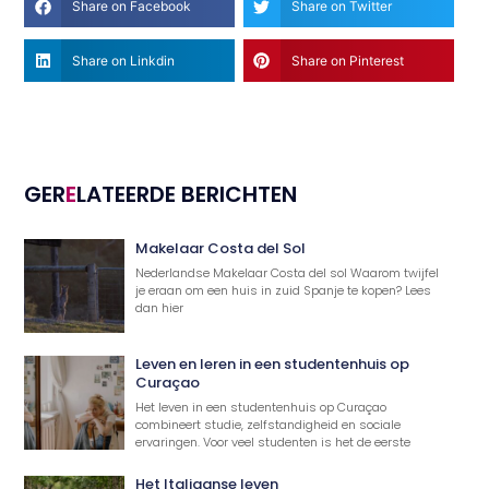
Share on Facebook
Share on Twitter
Share on Linkdin
Share on Pinterest
GER
E
LATEERDE BERICHTEN
Makelaar Costa del Sol
Nederlandse Makelaar Costa del sol Waarom twijfel
je eraan om een huis in zuid Spanje te kopen? Lees
dan hier
Leven en leren in een studentenhuis op
Curaçao
Het leven in een studentenhuis op Curaçao
combineert studie, zelfstandigheid en sociale
ervaringen. Voor veel studenten is het de eerste
Het Italiaanse leven