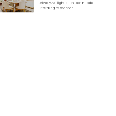
privacy, veiligheid en een mooie
uitstraling te creëren.
n
n op Woon gerelateerde Websites
eheim dat het internet overspoeld wordt door
d aan websites. Met zoveel keuzemogelijkheden
jk
e gids om de productie te maximaliseren