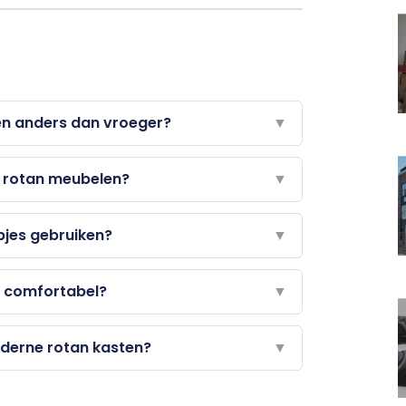
n anders dan vroeger?
▼
j rotan meubelen?
▼
pjes gebruiken?
▼
n comfortabel?
▼
oderne rotan kasten?
▼