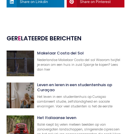
Share on Linkdin
Share on Pinterest
GER
E
LATEERDE BERICHTEN
Makelaar Costa del Sol
Nederlandse Makelaar Costa del sol Waarom twijfel
je eraan om een huis in zuid Spanje te kopen? Lees
dan hier
Leven en leren in een studentenhuis op
Curaçao
Het leven in een studentenhuis op Curaçao
combineert studie, zelfstandigheid en sociale
ervaringen. Voor veel studenten is het de eerste
Het Italiaanse leven
Italië roept bij velen meteen beelden op van
zonovergoten landschappen, slingerende cipressen