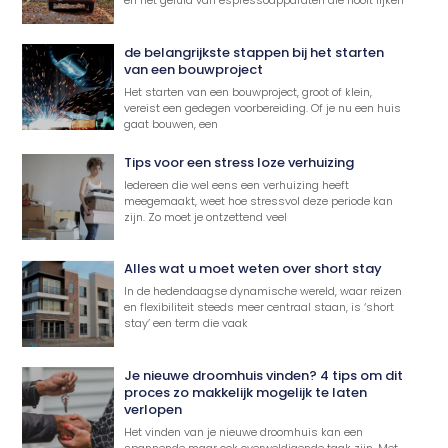
en het geluid van espressoapparaten die nooit lijken
de belangrijkste stappen bij het starten
van een bouwproject
Het starten van een bouwproject, groot of klein,
vereist een gedegen voorbereiding. Of je nu een huis
gaat bouwen, een
Tips voor een stress loze verhuizing
Iedereen die wel eens een verhuizing heeft
meegemaakt, weet hoe stressvol deze periode kan
zijn. Zo moet je ontzettend veel
Alles wat u moet weten over short stay
In de hedendaagse dynamische wereld, waar reizen
en flexibiliteit steeds meer centraal staan, is ‘short
stay’ een term die vaak
Je nieuwe droomhuis vinden? 4 tips om dit
proces zo makkelijk mogelijk te laten
verlopen
Het vinden van je nieuwe droomhuis kan een
spannende maar ook overweldigende taak zijn. Met