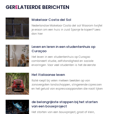
GER
E
LATEERDE BERICHTEN
Makelaar Costa del Sol
Nederlandse Makelaar Costa del sol Waarom twijfel
je eraan om een huis in zuid Spanje te kopen? Lees
dan hier
Leven en leren in een studentenhuis op
Curaçao
Het leven in een studentenhuis op Curaçao
combineert studie, zelfstandigheid en sociale
ervaringen. Voor veel studenten is het de eerste
Het Italiaanse leven
Italië roept bij velen meteen beelden op van
zonovergoten landschappen, slingerende cipressen
en het geluid van espressoapparaten die nooit lijken
de belangrijkste stappen bij het starten
van een bouwproject
Het starten van een bouwproject, groot of klein,