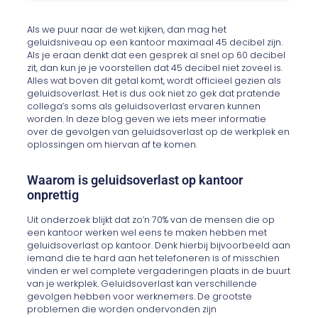
Als we puur naar de wet kijken, dan mag het
geluidsniveau op een kantoor maximaal 45 decibel zijn.
Als je eraan denkt dat een gesprek al snel op 60 decibel
zit, dan kun je je voorstellen dat 45 decibel niet zoveel
is.
Alles wat boven dit getal komt, wordt officieel gezien als
geluidsoverlast. Het is dus ook niet zo gek dat pratende
collega’s soms als geluidsoverlast ervaren kunnen
worden. In deze blog geven we iets meer informatie
over
de gevolgen van geluidsoverlast op de werkplek en
oplossingen om
hiervan af
te komen.
Waarom is geluid
soverlast
op kantoor
onprettig
Uit onderzoek blijkt dat zo’n 70% van de mensen die op
een kantoor werken wel eens te maken hebben met
geluidsoverlast op kantoor. Denk hierbij bijvoorbeeld aan
iemand die te hard aan het telefoneren
is of misschien
vinden er wel complete vergaderingen plaats in de buurt
van je werkplek.
Geluidsoverlast kan verschillende
gevolgen hebben voor werknemers. De grootste
problemen die worden ondervonden zijn