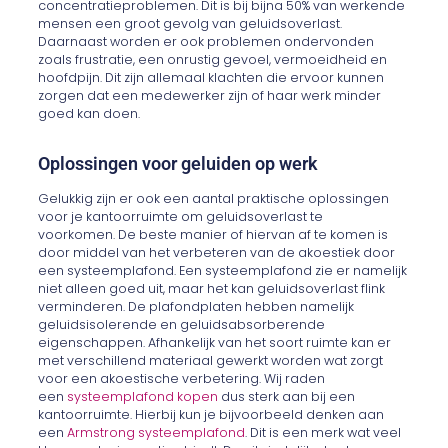
concentratieproblemen. Dit is bij bijna 50% van werkende
mensen een groot
gevolg van geluidsoverlast.
Daarnaast worden er ook problemen ondervonden
zoals frustratie, een onrustig gevoel, vermoeidheid en
hoofdpijn. Dit zijn allemaal klachten die ervoor kunnen
zorgen dat een medewerker zijn of haar werk minder
goe
d kan doen.
Oplossingen voor geluiden op werk
Gelukkig zijn er ook een aantal praktische oplossingen
voor je kantoorruimte om geluidsoverlast te
voorkomen.
De beste manier of hiervan af te komen is
door middel van het verbeteren van de akoestiek door
een systeemplafond. Een systeemplafond zie er namelijk
niet alleen goed uit, maar het kan geluidsoverlast flink
verminderen. De plafondplaten hebben namelijk
geluidsisolerende en geluidsabsorberende
eigenschappen.
Afhankelijk van het soort ruimte kan er
met verschillend materiaal gewerkt worden wat zorgt
voor een akoestische verbetering. Wij raden
een
systeempla
fond kopen
dus
sterk aan bij een
kantoorruimte.
Hierbij kun je bijvoorbeeld denken aan
een
Armstrong systeemplafond
. Dit is een merk wat veel