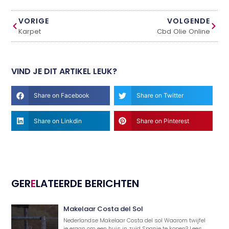
VORIGE
VOLGENDE
Karpet
Cbd Olie Online
VIND JE DIT ARTIKEL LEUK?
Share on Facebook
Share on Twitter
Share on Linkdin
Share on Pinterest
GER
E
LATEERDE BERICHTEN
Makelaar Costa del Sol
Nederlandse Makelaar Costa del sol Waarom twijfel
je eraan om een huis in zuid Spanje te kopen? Lees