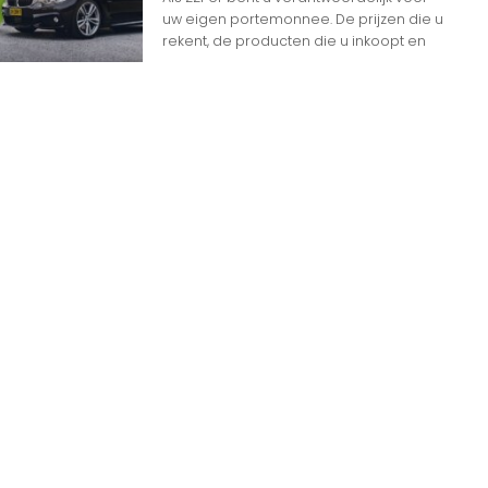
uw eigen portemonnee. De prijzen die u
rekent, de producten die u inkoopt en
Ga Naar Boven
n
n op Woon gerelateerde Websites
eheim dat het internet overspoeld wordt door