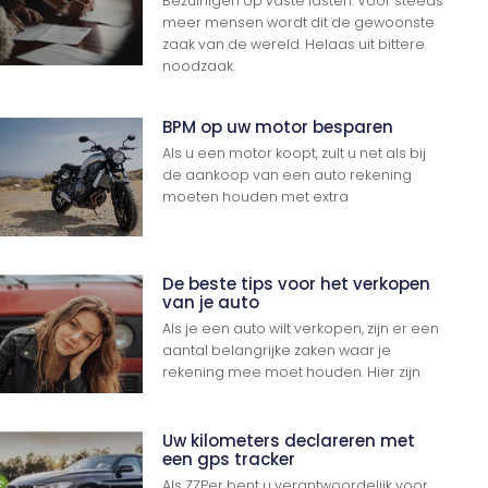
Bezuinigen op vaste lasten. Voor steeds
meer mensen wordt dit de gewoonste
zaak van de wereld. Helaas uit bittere
noodzaak.
BPM op uw motor besparen
Als u een motor koopt, zult u net als bij
de aankoop van een auto rekening
moeten houden met extra
De beste tips voor het verkopen
van je auto
Als je een auto wilt verkopen, zijn er een
aantal belangrijke zaken waar je
rekening mee moet houden. Hier zijn
Uw kilometers declareren met
een gps tracker
Als ZZPer bent u verantwoordelijk voor