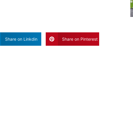
Share on Linkdin
Share on Pinterest
Vaak Gelezen Artikele
Blog Poste
Geen Reacties
Het is geen g