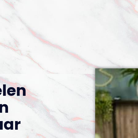
len
n
aar