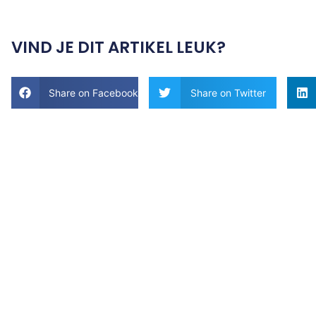
VIND JE DIT ARTIKEL LEUK?
Share on Facebook
Share on Twitter
Tips en
ideeën voor
h
u
is en tuin