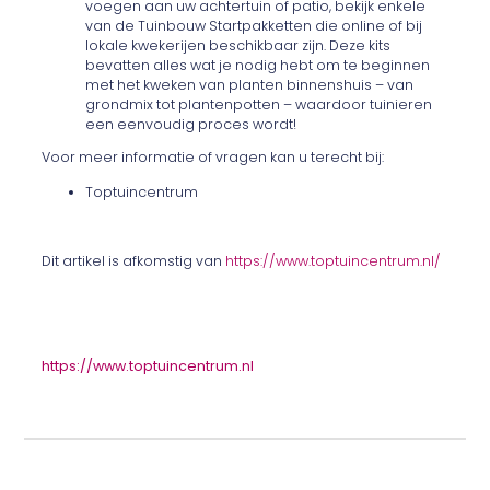
voegen aan uw achtertuin of patio, bekijk enkele
van de Tuinbouw Startpakketten die online of bij
lokale kwekerijen beschikbaar zijn. Deze kits
bevatten alles wat je nodig hebt om te beginnen
met het kweken van planten binnenshuis – van
grondmix tot plantenpotten – waardoor tuinieren
een eenvoudig proces wordt!
Voor meer informatie of vragen kan u terecht bij:
Toptuincentrum
Dit artikel is afkomstig van
https://www.toptuincentrum.nl/
https://www.toptuincentrum.nl