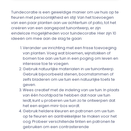
Tuindecoratie is een geweldige manier om uw huis op te
fleuren met persoonlijkheid en stijl. Van het toevoegen
van een paar planten aan uw achtertuin of patio, tot het
creëren van een aangepast tuinontwerp, er zijn
eindeloze mogelijkheden voor tuindecoratie. Hier zijn 10
ideeën om mee aan de slag te gaan:
Verander uw inrichting met een frisse toevoeging
van planten. Voeg wat bloemen, wijnstokken of
bomen toe aan uw tuin in een poging om leven en
interesse toe te voegen.
Gebruik natuurlijke materialen in uw tuinontwerp.
Gebruik bijvoorbeeld stenen, boomstammen of
zelfs bladeren om uw tuin een natuurlijke toets te
geven.
Wees creatief met de indeling van uw tuin. In plaats
van één hoofdpad te hebben dat naar uw tuin
leidt, kunt u proberen uw tuin zo te ontwerpen dat
het een eigen mini-bos wordt.
Gebruik heldere kleuren en patronen om uw tuin
op te fleuren en aantrekkelijker te maken voor het
oog. Probeer verschillende tinten en patronen te
gebruiken om een contrasterende