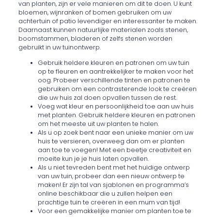
van planten, zijn er vele manieren om dit te doen. U kunt
bloemen, wijnranken of bomen gebruiken om uw
achtertuin of patio levendiger en interessanter te maken.
Daarnaast kunnen natuurlijke materialen zoals stenen,
boomstammen, bladeren of zelfs stenen worden
gebruikt in uw tuinontwerp.
Gebruik heldere kleuren en patronen om uw tuin
op te fleuren en aantrekkelijker te maken voor het
oog. Probeer verschillende tinten en patronen te
gebruiken om een contrasterende look te creëren
die uw huis zal doen opvallen tussen de rest.
Voeg wat kleur en persoonlijkheid toe aan uw huis
met planten. Gebruik heldere kleuren en patronen
om het meeste uit uw planten te halen.
Als u op zoek bent naar een unieke manier om uw
huis te versieren, overweeg dan om er planten
aan toe te voegen! Met een beetje creativiteit en
moeite kun je je huis laten opvallen.
Als u niet tevreden bent met het huidige ontwerp
van uw tuin, probeer dan een nieuw ontwerp te
maken! Er zijn tal van sjablonen en programma’s
online beschikbaar die u zullen helpen een
prachtige tuin te creëren in een mum van tijd!
Voor een gemakkelijke manier om planten toe te