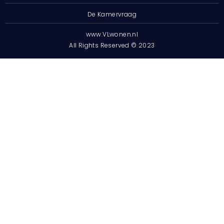
De Kamervraag
www.VLwonen.nl
All Rights Reserved © 2023