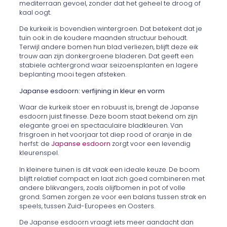
mediterraan gevoel, zonder dat het geheel te droog of
kaal oogt.
De kurkeik is bovendien wintergroen. Dat betekent dat je
tuin ook in de koudere maanden structuur behoudt.
Terwijl andere bomen hun blad verliezen, blijft deze eik
trouw aan zijn donkergroene bladeren. Dat geeft een
stabiele achtergrond waar seizoensplanten en lagere
beplanting mooi tegen afsteken.
Japanse esdoorn: verfijning in kleur en vorm
Waar de kurkeik stoer en robuust is, brengt de Japanse
esdoorn juist finesse. Deze boom staat bekend om zijn
elegante groei en spectaculaire bladkleuren. Van
frisgroen in het voorjaar tot diep rood of oranje in de
herfst: de
Japanse esdoorn
zorgt voor een levendig
kleurenspel.
In kleinere tuinen is dit vaak een ideale keuze. De boom
blijft relatief compact en laat zich goed combineren met
andere blikvangers, zoals olijfbomen in pot of volle
grond. Samen zorgen ze voor een balans tussen strak en
speels, tussen Zuid-Europees en Oosters.
De Japanse esdoorn vraagt iets meer aandacht dan