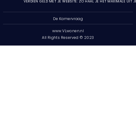
VERDIEN GELD MET JE WEBSITE: ZO HAAL JE HET MAXIMALE UIT 
De Kamervraag
www.VLwonen.nl
All Rights Reserved © 2023