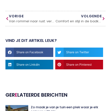
VORIGE
VOLGENDE
Van rommel naar rust: verhuizen met slimme verhuisdozen
Comfort en stijl in de badkamer: hoe je de juiste doucheoplossing kiest
VIND JE DIT ARTIKEL LEUK?
Share on Facebook
Share on Twitter
Share on Linkdin
Share on Pinterest
GER
E
LATEERDE BERICHTEN
Zo maak je van je tuin een plek waar je elk