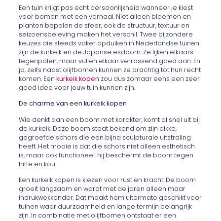
Een tuin krijgt pas echt persoonlijkheid wanneer je kiest
voor bomen met een verhaal. Niet alleen bloemen en
planten bepalen de sfeer, ook de structuur, textuur en
seizoensbeleving maken het verschil. Twee bijzondere
keuzes die steeds vaker opduiken in Nederlandse tuinen
zijn de kurkeik en de Japanse esdoorn. Ze lijken elkaars
tegenpolen, maar vullen elkaar verrassend goed aan. En
ja, zelfs naast olijfbomen kunnen ze prachtig tot hun recht
komen. Een
kurkeik kopen
zou dus zomaar eens een zeer
goed idee voor jouw tuin kunnen zijn.
De charme van een kurkeik kopen
Wie denkt aan een boom met karakter, komt al snel uit bij
de kurkeik. Deze boom staat bekend om zijn dikke,
gegroefde schors die een bijna sculpturale uitstraling
heeft. Het mooie is dat die schors niet alleen esthetisch
is, maar ook functioneel: hij beschermt de boom tegen
hitte en kou.
Een kurkeik kopen is kiezen voor rust en kracht. De boom
groeit langzaam en wordt met de jaren alleen maar
indrukwekkender. Dat maakt hem uitermate geschikt voor
tuinen waar duurzaamheid en lange termijn belangrijk
zijn. In combinatie met olijfbomen ontstaat er een