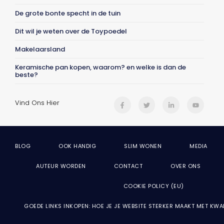
De grote bonte specht in de tuin
Dit wil je weten over de Toypoedel
Makelaarsland
Keramische pan kopen, waarom? en welke is dan de
beste?
Vind Ons Hier
BLOG
OOK HANDIG
SLIM WONEN
MEDIA
AUTEUR WORDEN
CONTACT
OVER ONS
COOKIE POLICY (EU)
GOEDE LINKS INKOPEN: HOE JE JE WEBSITE STERKER MAAKT MET KWA