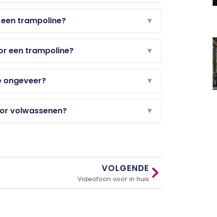
j een trampoline?
▼
or een trampoline?
▼
e ongeveer?
▼
oor volwassenen?
▼
VOLGENDE
Videofoon voor in huis