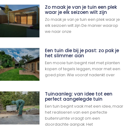
Zo maak je van je tuin een plek
waar je elk seizoen wilt zijn
Zo maak je van je tuin een plek waar je
elk seizoen wilt zijn De manier waarop
we naar onze
Een tuin die bij je past: zo pak je
het slimmer aan
Een mooie tuin begint niet met planten
kopen of tegels leggen, maar met een
goed plan. Wie vooraf nadenkt over
Tuinaanleg: van idee tot een
perfect aangelegde tuin
Een tuin begint vaak met een idee, maar
het realiseren van een perfecte
buitenruimte vraagt om een
doordachte aanpak. Het