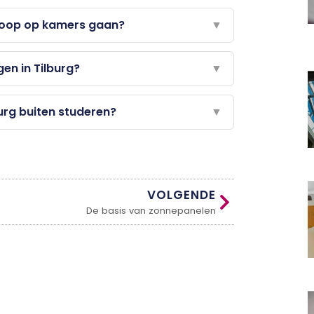
dkoop op kamers gaan?
▼
gen in Tilburg?
▼
urg buiten studeren?
▼
VOLGENDE
De basis van zonnepanelen