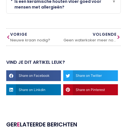
Is een keramische houten vloer goed voor
▼
mensen met allergieën?
VORIGE
VOLGENDE
Nieuwe kraan nodig?
Geen waterkoker meer nodig!
VIND JE DIT ARTIKEL LEUK?
Share on Facebook
Share on Twitter
Share on Linkdin
Share on Pinterest
GER
E
LATEERDE BERICHTEN