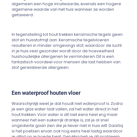
algemeen een hoge inruilwaarde, evenals een hogere
algemene waarde van het huis wanneer ze worden
getaxeerd.
In tegenstelling tot hout trekken keramische tegels geen
stof en huisstofmijt aan. Keramische tegelvloeren
resulteren in minder omgevings stof, waardoor de lucht
in je huis veel gezonder wordt door de hoeveelheid
huishoudelijke allergenen te verminderen. Dit is een
fantastisch voordeel voor mensen die last hebben van
stof gerelateerde allergieën.
Een waterproof houten vloer
Waarschijnlijk weet je dat houdt niet waterproof is. Zodra
je een glas water laat vallen, zal het water direct in het
hout trekken. Voor water is dit niet eens heel erg maar
wanneer het een suikerrijk drankje is, zal je al snel
ongedierte gaan zien die je liever niet in huis wilt. Daarbij
is het poetsen ervan ook nog eens heel lastig waardoor
je altijd op je hoede bent. Gelukkig heb je dit probleem