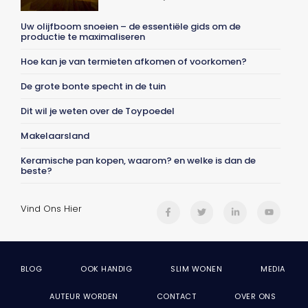
Uw olijfboom snoeien – de essentiële gids om de
productie te maximaliseren
Hoe kan je van termieten afkomen of voorkomen?
De grote bonte specht in de tuin
Dit wil je weten over de Toypoedel
Makelaarsland
Keramische pan kopen, waarom? en welke is dan de
beste?
Vind Ons Hier
BLOG
OOK HANDIG
SLIM WONEN
MEDIA
AUTEUR WORDEN
CONTACT
OVER ONS