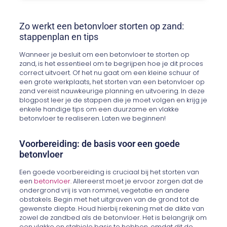
Zo werkt een betonvloer storten op zand:
stappenplan en tips
Wanneer je besluit om een betonvloer te storten op
zand, is het essentieel om te begrijpen hoe je dit proces
correct uitvoert. Of het nu gaat om een kleine schuur of
een grote werkplaats, het storten van een betonvloer op
zand vereist nauwkeurige planning en uitvoering. In deze
blogpost leer je de stappen die je moet volgen en krijg je
enkele handige tips om een duurzame en vlakke
betonvloer te realiseren. Laten we beginnen!
Voorbereiding: de basis voor een goede
betonvloer
Een goede voorbereiding is cruciaal bij het storten van
een
betonvloer
. Allereerst moet je ervoor zorgen dat de
ondergrond vrij is van rommel, vegetatie en andere
obstakels. Begin met het uitgraven van de grond tot de
gewenste diepte. Houd hierbij rekening met de dikte van
zowel de zandbed als de betonvloer. Het is belangrijk om
een vlakke en stabiele basis te hebben, omdat dit de