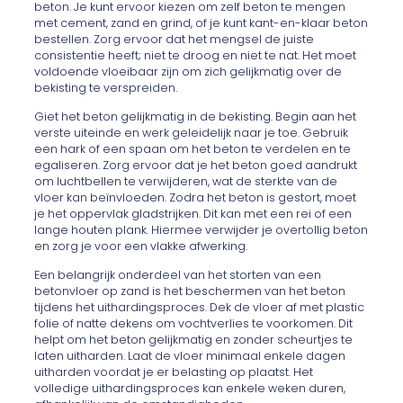
beton. Je kunt ervoor kiezen om zelf beton te mengen
met cement, zand en grind, of je kunt kant-en-klaar beton
bestellen. Zorg ervoor dat het mengsel de juiste
consistentie heeft; niet te droog en niet te nat. Het moet
voldoende vloeibaar zijn om zich gelijkmatig over de
bekisting te verspreiden.
Giet het beton gelijkmatig in de bekisting. Begin aan het
verste uiteinde en werk geleidelijk naar je toe. Gebruik
een hark of een spaan om het beton te verdelen en te
egaliseren. Zorg ervoor dat je het beton goed aandrukt
om luchtbellen te verwijderen, wat de sterkte van de
vloer kan beïnvloeden. Zodra het beton is gestort, moet
je het oppervlak gladstrijken. Dit kan met een rei of een
lange houten plank. Hiermee verwijder je overtollig beton
en zorg je voor een vlakke afwerking.
Een belangrijk onderdeel van het storten van een
betonvloer op zand is het beschermen van het beton
tijdens het uithardingsproces. Dek de vloer af met plastic
folie of natte dekens om vochtverlies te voorkomen. Dit
helpt om het beton gelijkmatig en zonder scheurtjes te
laten uitharden. Laat de vloer minimaal enkele dagen
uitharden voordat je er belasting op plaatst. Het
volledige uithardingsproces kan enkele weken duren,