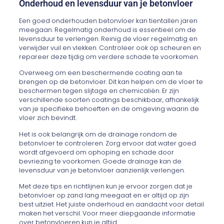
Onderhoud en levensduur van je betonvloer
Een goed onderhouden betonvloer kan tientallen jaren
meegaan. Regelmatig onderhoud is essentieel om de
levensduur te verlengen. Reinig de vloer regelmatig en
verwijder vuil en vlekken. Controleer ook op scheuren en
repareer deze tijdig om verdere schade te voorkomen.
Overweeg om een beschermende coating aan te
brengen op de betonvloer. Dit kan helpen om de vloer te
beschermen tegen slijtage en chemicaliën. Er zijn
verschillende soorten coatings beschikbaar, afhankelijk
van je specifieke behoeften en de omgeving waarin de
vloer zich bevindt.
Het is ook belangrijk om de drainage rondom de
betonvloer te controleren. Zorg ervoor dat water goed
wordt afgevoerd om ophoping en schade door
bevriezing te voorkomen. Goede drainage kan de
levensduur van je betonvloer aanzienlijk verlengen.
Met deze tips en richtlijnen kun je ervoor zorgen dat je
betonvloer op zand lang meegaat en er altijd op zijn
best uitziet. Het juiste onderhoud en aandacht voor detail
maken het verschil. Voor meer diepgaande informatie
over betonvloeren kun je altijd