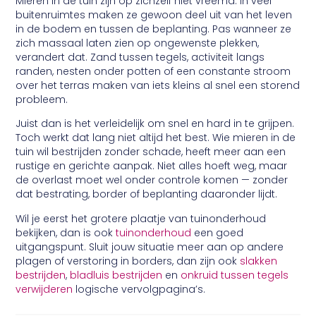
Mieren in de tuin zijn op zichzelf niet vreemd. In veel
buitenruimtes maken ze gewoon deel uit van het leven
in de bodem en tussen de beplanting. Pas wanneer ze
zich massaal laten zien op ongewenste plekken,
verandert dat. Zand tussen tegels, activiteit langs
randen, nesten onder potten of een constante stroom
over het terras maken van iets kleins al snel een storend
probleem.
Juist dan is het verleidelijk om snel en hard in te grijpen.
Toch werkt dat lang niet altijd het best. Wie mieren in de
tuin wil bestrijden zonder schade, heeft meer aan een
rustige en gerichte aanpak. Niet alles hoeft weg, maar
de overlast moet wel onder controle komen — zonder
dat bestrating, border of beplanting daaronder lijdt.
Wil je eerst het grotere plaatje van tuinonderhoud
bekijken, dan is ook
tuinonderhoud
een goed
uitgangspunt. Sluit jouw situatie meer aan op andere
plagen of verstoring in borders, dan zijn ook
slakken
bestrijden
,
bladluis bestrijden
en
onkruid tussen tegels
verwijderen
logische vervolgpagina’s.