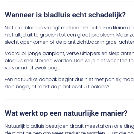
Wanneer is bladluis echt schadelijk?
Niet elke bladluis vraagt meteen om actie. Een kleine a
niet altijd uit te groeien tot een groot probleem. Maa
slecht openkomen of de plant zichtbaar in groei achterui
Vooral bij jonge aanplant, verse uitlopers en sierplanten
bladluis snel storend worden. Dan wil je niet wachten to
vervormd of zwak oogt.
Een natuurlijke aanpak begint dus niet met paniek, m
klein begin, of raakt de plant echt uit balans?
Wat werkt op een natuurlijke manier?
Natuurlijk bladluis bestrijden draait meestal om drie din
de plant helpen om weer sterker te worden. Juist die co