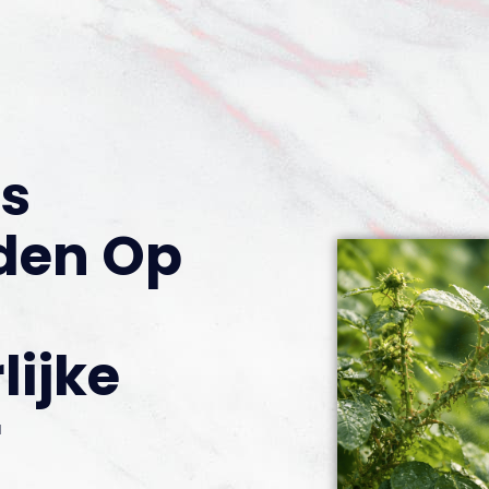
is
jden Op
lijke
r