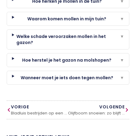
Hoe herken je mollen in de tuin?
▼
Waarom komen mollen in mijn tuin?
▼
Welke schade veroorzaken mollen in het
▼
gazon?
Hoe herstel je het gazon na molshopen?
▼
Wanneer moet je iets doen tegen mollen?
▼
VORIGE
VOLGENDE
Bladluis bestrijden op een natuurlijke manier
Olijfboom snoeien: zo blijft hij gezond