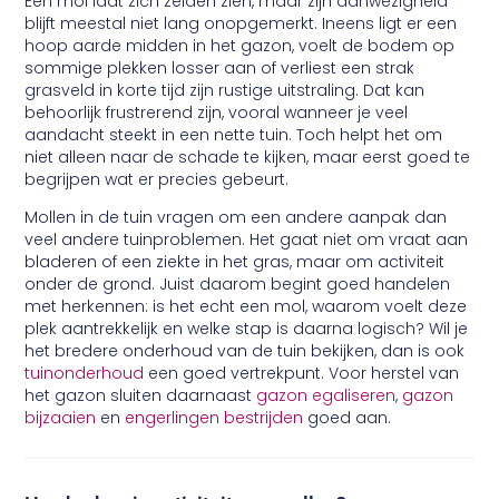
Een mol laat zich zelden zien, maar zijn aanwezigheid
blijft meestal niet lang onopgemerkt. Ineens ligt er een
hoop aarde midden in het gazon, voelt de bodem op
sommige plekken losser aan of verliest een strak
grasveld in korte tijd zijn rustige uitstraling. Dat kan
behoorlijk frustrerend zijn, vooral wanneer je veel
aandacht steekt in een nette tuin. Toch helpt het om
niet alleen naar de schade te kijken, maar eerst goed te
begrijpen wat er precies gebeurt.
Mollen in de tuin vragen om een andere aanpak dan
veel andere tuinproblemen. Het gaat niet om vraat aan
bladeren of een ziekte in het gras, maar om activiteit
onder de grond. Juist daarom begint goed handelen
met herkennen: is het echt een mol, waarom voelt deze
plek aantrekkelijk en welke stap is daarna logisch? Wil je
het bredere onderhoud van de tuin bekijken, dan is ook
tuinonderhoud
een goed vertrekpunt. Voor herstel van
het gazon sluiten daarnaast
gazon egaliseren
,
gazon
bijzaaien
en
engerlingen bestrijden
goed aan.