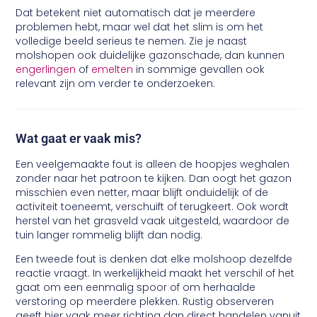
Dat betekent niet automatisch dat je meerdere
problemen hebt, maar wel dat het slim is om het
volledige beeld serieus te nemen. Zie je naast
molshopen ook duidelijke gazonschade, dan kunnen
engerlingen
of
emelten
in sommige gevallen ook
relevant zijn om verder te onderzoeken.
Wat gaat er vaak mis?
Een veelgemaakte fout is alleen de hoopjes weghalen
zonder naar het patroon te kijken. Dan oogt het gazon
misschien even netter, maar blijft onduidelijk of de
activiteit toeneemt, verschuift of terugkeert. Ook wordt
herstel van het grasveld vaak uitgesteld, waardoor de
tuin langer rommelig blijft dan nodig.
Een tweede fout is denken dat elke molshoop dezelfde
reactie vraagt. In werkelijkheid maakt het verschil of het
gaat om een eenmalig spoor of om herhaalde
verstoring op meerdere plekken. Rustig observeren
geeft hier vaak meer richting dan direct handelen vanuit