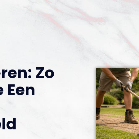
ren: Zo
e Een
ld