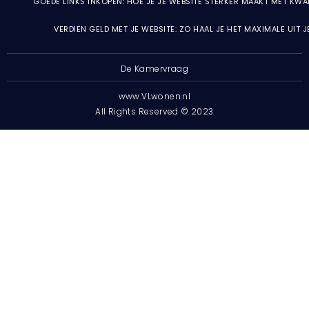
GOEDE LINKS INKOPEN: HOE JE JE WEBSITE STERKER MAAKT MET KWA
VERDIEN GELD MET JE WEBSITE: ZO HAAL JE HET MAXIMALE UIT 
De Kamervraag
www.VLwonen.nl
All Rights Reserved © 2023