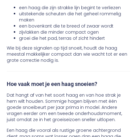
een haag die zijn strakke lijn begint te verliezen
uitstekende scheuten die het geheel rommelig
maken
een bovenkant die te breed of zwaar wordt
zijvlakken die minder compact ogen
groei die het pad, terras of zicht hindert
Wie bij deze signalen op tijd snoeit, houdt de haag
meestal makkelijker compact dan wie wacht tot er een
grote correctie nodig is.
Hoe vaak moet je een haag snoeien?
Dat hangt af van het soort haag en van hoe strak je
hem wilt houden. Sommige hagen blijven met één
goede snoeibeurt per jaar prima in model. Andere
vragen eerder om een tweede onderhoudsmoment,
juist omdat ze in het groeiseizoen sneller uitlopen.
Een haag die vooral als rustige groene achtergrond
dient, mag soms wat losser ogen dan een haag die