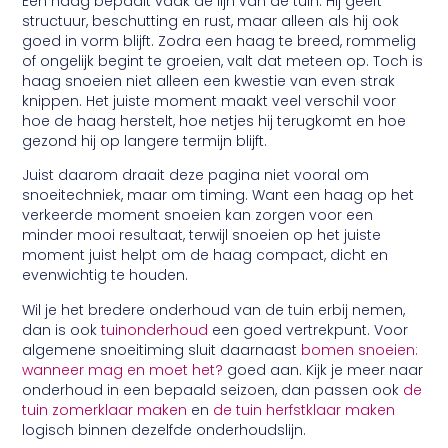
Een haag bepaalt vaak de lijn van de tuin. Hij geeft
structuur, beschutting en rust, maar alleen als hij ook
goed in vorm blijft. Zodra een haag te breed, rommelig
of ongelijk begint te groeien, valt dat meteen op. Toch is
haag snoeien niet alleen een kwestie van even strak
knippen. Het juiste moment maakt veel verschil voor
hoe de haag herstelt, hoe netjes hij terugkomt en hoe
gezond hij op langere termijn blijft.
Juist daarom draait deze pagina niet vooral om
snoeitechniek, maar om timing. Want een haag op het
verkeerde moment snoeien kan zorgen voor een
minder mooi resultaat, terwijl snoeien op het juiste
moment juist helpt om de haag compact, dicht en
evenwichtig te houden.
Wil je het bredere onderhoud van de tuin erbij nemen,
dan is ook
tuinonderhoud
een goed vertrekpunt. Voor
algemene snoeitiming sluit daarnaast
bomen snoeien:
wanneer mag en moet het?
goed aan. Kijk je meer naar
onderhoud in een bepaald seizoen, dan passen ook
de
tuin zomerklaar maken
en
de tuin herfstklaar maken
logisch binnen dezelfde onderhoudslijn.