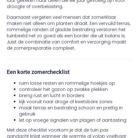
laat gekeken naar delen die elk jaar gevoelig zijn voor
droogte of overbelasting.
Daarnaast vergeten veel mensen dat zomerklaar
maken niet alleen om planten draait. Een vervuild terras,
rommelige randen of gladde bestrating verstoren het
tuinbeeld net zo goed als een border die uit balans is.
Juist de combinatie van comfort en verzorging maakt
de zomerpreparatie compleet.
Een korte zomerchecklist
ruim losse resten en rommelige hoekjes op
controleer het gazon op zwakke plekken
breng rust en lucht in borders
kijk vooruit naar droge of kwetsbare zones
maak terras en bestrating schoon en prettig in
gebruik
let op vroege signalen van plagen of aantasting
Met deze checklist voorkom je dat de tuin pas
aandacht krijgt wanneer de warmte al volop voelbaar