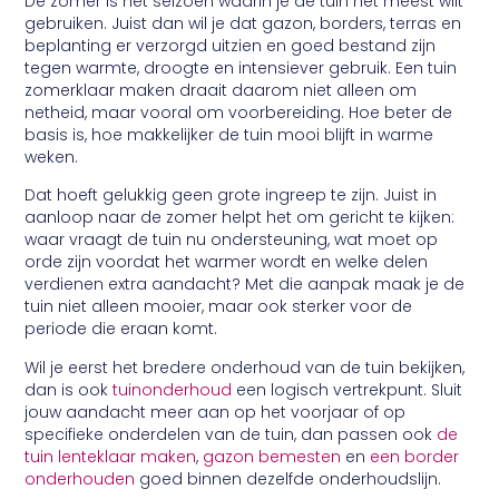
De zomer is het seizoen waarin je de tuin het meest wilt
gebruiken. Juist dan wil je dat gazon, borders, terras en
beplanting er verzorgd uitzien en goed bestand zijn
tegen warmte, droogte en intensiever gebruik. Een tuin
zomerklaar maken draait daarom niet alleen om
netheid, maar vooral om voorbereiding. Hoe beter de
basis is, hoe makkelijker de tuin mooi blijft in warme
weken.
Dat hoeft gelukkig geen grote ingreep te zijn. Juist in
aanloop naar de zomer helpt het om gericht te kijken:
waar vraagt de tuin nu ondersteuning, wat moet op
orde zijn voordat het warmer wordt en welke delen
verdienen extra aandacht? Met die aanpak maak je de
tuin niet alleen mooier, maar ook sterker voor de
periode die eraan komt.
Wil je eerst het bredere onderhoud van de tuin bekijken,
dan is ook
tuinonderhoud
een logisch vertrekpunt. Sluit
jouw aandacht meer aan op het voorjaar of op
specifieke onderdelen van de tuin, dan passen ook
de
tuin lenteklaar maken
,
gazon bemesten
en
een border
onderhouden
goed binnen dezelfde onderhoudslijn.