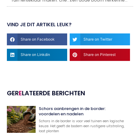
Tuin lenteklaar maken: checklist voor het voorjaar
Een dode boom herkennen: dit zijn de signalen
VIND JE DIT ARTIKEL LEUK?
Share on Facebook
Share on Twitter
Share on Linkdin
Share on Pinterest
GER
E
LATEERDE BERICHTEN
Schors aanbrengen in de border:
voordelen en nadelen
Schors in de border is voor veel tuinen een logische
keuze. Het geeft de bodem een rustigere uitstraling,
laat planten