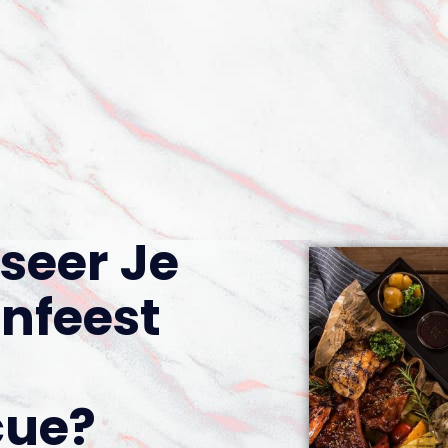
seer Je
infeest
cue?