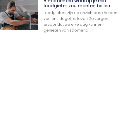
5 momenten waarop je een
loodgieter zou moeten bellen
Loodgieters zijn de onzichtbare helden
van ons dagelijks leven. Ze zorgen
ervoor dat we elke dag kunnen
genieten van stromend
Ga Naar Boven
n
n op Woon gerelateerde Websites