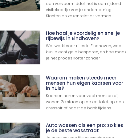
een vervoermiddel; het is een rijdend
visitekaartje van je onderneming.
Klanten en zakenrelaties vormen
Hoe haal je voordelig en snel je
rijbewijs in Eindhoven?
Wat werkt voor rijles in Eindhoven, waar
kun je echt geld besparen, en hoe maak
je het proces korter zonder
Waarom maken steeds meer
mensen hun eigen kaarsen voor
in huis?
Kaarsen horen voor veel mensen bij
wonen. Ze staan op de eettafel, op een
dressoir of naast de bank tijdens
Auto wassen als een pro: zo kies
je de beste wasstraat
Je auto wassen lijkt misschien een