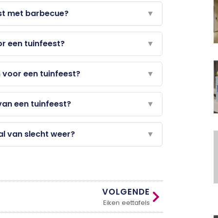
est met barbecue?
▼
r een tuinfeest?
▼
 voor een tuinfeest?
▼
van een tuinfeest?
▼
l van slecht weer?
▼
VOLGENDE
Eiken eettafels