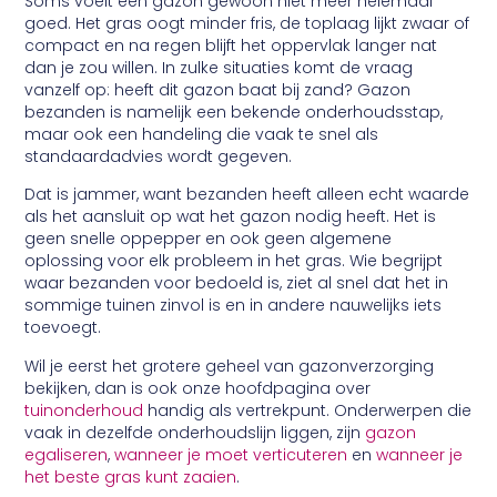
Soms voelt een gazon gewoon niet meer helemaal
goed. Het gras oogt minder fris, de toplaag lijkt zwaar of
compact en na regen blijft het oppervlak langer nat
dan je zou willen. In zulke situaties komt de vraag
vanzelf op: heeft dit gazon baat bij zand? Gazon
bezanden is namelijk een bekende onderhoudsstap,
maar ook een handeling die vaak te snel als
standaardadvies wordt gegeven.
Dat is jammer, want bezanden heeft alleen echt waarde
als het aansluit op wat het gazon nodig heeft. Het is
geen snelle oppepper en ook geen algemene
oplossing voor elk probleem in het gras. Wie begrijpt
waar bezanden voor bedoeld is, ziet al snel dat het in
sommige tuinen zinvol is en in andere nauwelijks iets
toevoegt.
Wil je eerst het grotere geheel van gazonverzorging
bekijken, dan is ook onze hoofdpagina over
tuinonderhoud
handig als vertrekpunt. Onderwerpen die
vaak in dezelfde onderhoudslijn liggen, zijn
gazon
egaliseren
,
wanneer je moet verticuteren
en
wanneer je
het beste gras kunt zaaien
.