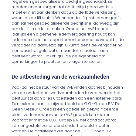
regel een gespecialiseerd bedrijf ingeschakeld. Ze
moeten ervoor zorgen dat de lift altijd goed werkt. U
moet er niet aan denken dat u op de 10de verdieping
woont en de lift stuk is. Wanneer de lift problemen geeft,
dan zal het gespecialiseerde bedrijf snel aanwezig zijn
om de lift in orde te maken. Omdat het VvE beheer
jaarlijks een algemene ledenvergadering houdt, kan
iedereen die in het appartementencomplex woont bij de
vergadering aanwezig zijn. U kunt tijdens de vergadering
zien waar het geld dat u maandelijks betaalt, aan
besteedt wordt. Ook krijgt u de gelegenheid om
opmerkingen te plaatsen en vragen te stellen.
De uitbesteding van de werkzaamheden
Vaak zal het bestuur van de VvE vinden dat het bijhouden
van de onderhoudswerkzaamheden te veel werk is. Het
bestuur zal dan alles uitbesteden aan een externe partij.
Zo’n externe partij is bijvoorbeeld de G.G.-Groep B.V. De
Geen Gezeur Groep is een goede en gekwalificeerde
dienstverlener waarvan de VvE gebruik kan maken.
Voordat er met de G.G.-Groep B.V. het contract wordt
samengesteld, zal er eerst onderhandeld moeten
worden. De activiteiten die door de G.G.-Groep B.V.