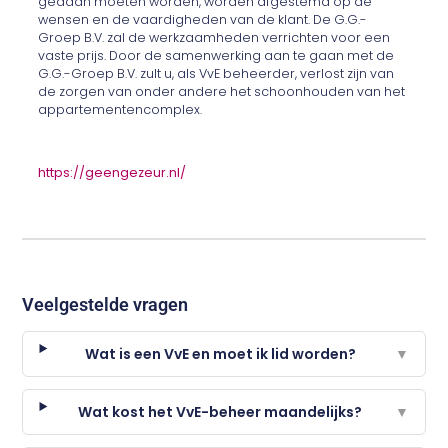
gedaan moeten worden, worden afgestemd op de
wensen en de vaardigheden van de klant. De G.G.-
Groep B.V. zal de werkzaamheden verrichten voor een
vaste prijs. Door de samenwerking aan te gaan met de
G.G.-Groep B.V. zult u, als VvE beheerder, verlost zijn van
de zorgen van onder andere het schoonhouden van het
appartementencomplex.
https://geengezeur.nl/
Veelgestelde vragen
Wat is een VvE en moet ik lid worden?
▼
Wat kost het VvE-beheer maandelijks?
▼