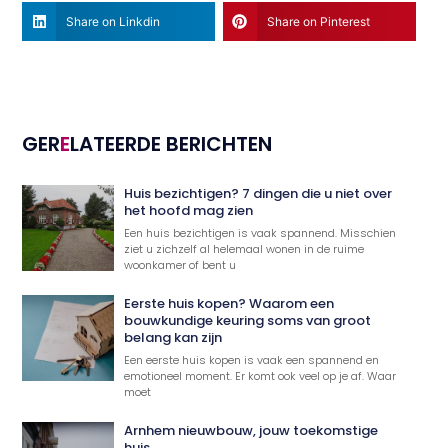
Share on Linkdin
Share on Pinterest
GER
E
LATEERDE BERICHTEN
Huis bezichtigen? 7 dingen die u niet over
het hoofd mag zien
Een huis bezichtigen is vaak spannend. Misschien
ziet u zichzelf al helemaal wonen in de ruime
woonkamer of bent u
Eerste huis kopen? Waarom een
bouwkundige keuring soms van groot
belang kan zijn
Een eerste huis kopen is vaak een spannend en
emotioneel moment. Er komt ook veel op je af. Waar
moet
Arnhem nieuwbouw, jouw toekomstige
huis