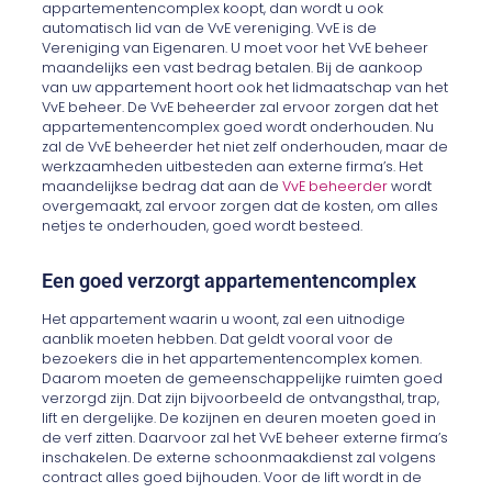
appartementencomplex koopt, dan wordt u ook
automatisch lid van de VvE vereniging. VvE is de
Vereniging van Eigenaren. U moet voor het VvE beheer
maandelijks een vast bedrag betalen. Bij de aankoop
van uw appartement hoort ook het lidmaatschap van het
VvE beheer. De VvE beheerder zal ervoor zorgen dat het
appartementencomplex goed wordt onderhouden. Nu
zal de VvE beheerder het niet zelf onderhouden, maar de
werkzaamheden uitbesteden aan externe firma’s. Het
maandelijkse bedrag dat aan de
VvE beheerder
wordt
overgemaakt, zal ervoor zorgen dat de kosten, om alles
netjes te onderhouden, goed wordt besteed.
Een goed verzorgt appartementencomplex
Het appartement waarin u woont, zal een uitnodige
aanblik moeten hebben. Dat geldt vooral voor de
bezoekers die in het appartementencomplex komen.
Daarom moeten de gemeenschappelijke ruimten goed
verzorgd zijn. Dat zijn bijvoorbeeld de ontvangsthal, trap,
lift en dergelijke. De kozijnen en deuren moeten goed in
de verf zitten. Daarvoor zal het VvE beheer externe firma’s
inschakelen. De externe schoonmaakdienst zal volgens
contract alles goed bijhouden. Voor de lift wordt in de