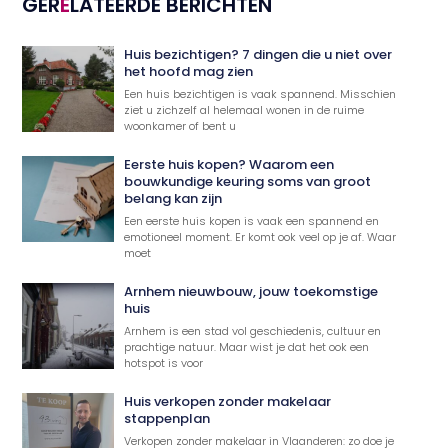
GER
E
LATEERDE BERICHTEN
Huis bezichtigen? 7 dingen die u niet over
het hoofd mag zien
Een huis bezichtigen is vaak spannend. Misschien
ziet u zichzelf al helemaal wonen in de ruime
woonkamer of bent u
Eerste huis kopen? Waarom een
bouwkundige keuring soms van groot
belang kan zijn
Een eerste huis kopen is vaak een spannend en
emotioneel moment. Er komt ook veel op je af. Waar
moet
Arnhem nieuwbouw, jouw toekomstige
huis
Arnhem is een stad vol geschiedenis, cultuur en
prachtige natuur. Maar wist je dat het ook een
hotspot is voor
Huis verkopen zonder makelaar
stappenplan
Verkopen zonder makelaar in Vlaanderen: zo doe je