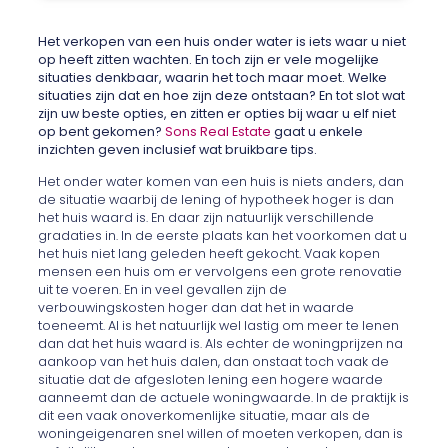
Het verkopen van een huis onder water is iets waar u niet
op heeft zitten wachten. En toch zijn er vele mogelijke
situaties denkbaar, waarin het toch maar moet. Welke
situaties zijn dat en hoe zijn deze ontstaan? En tot slot wat
zijn uw beste opties, en zitten er opties bij waar u elf niet
op bent gekomen?
Sons Real Estate
gaat u enkele
inzichten geven inclusief wat bruikbare tips.
Het onder water komen van een huis is niets anders, dan
de situatie waarbij de lening of hypotheek hoger is dan
het huis waard is. En daar zijn natuurlijk verschillende
gradaties in. In de eerste plaats kan het voorkomen dat u
het huis niet lang geleden heeft gekocht. Vaak kopen
mensen een huis om er vervolgens een grote renovatie
uit te voeren. En in veel gevallen zijn de
verbouwingskosten hoger dan dat het in waarde
toeneemt. Al is het natuurlijk wel lastig om meer te lenen
dan dat het huis waard is. Als echter de woningprijzen na
aankoop van het huis dalen, dan onstaat toch vaak de
situatie dat de afgesloten lening een hogere waarde
aanneemt dan de actuele woningwaarde. In de praktijk is
dit een vaak onoverkomenlijke situatie, maar als de
woningeigenaren snel willen of moeten verkopen, dan is