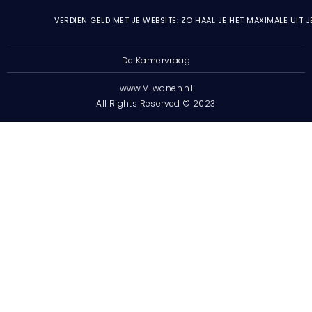
VERDIEN GELD MET JE WEBSITE: ZO HAAL JE HET MAXIMALE UIT 
De Kamervraag
www.VLwonen.nl
All Rights Reserved © 2023