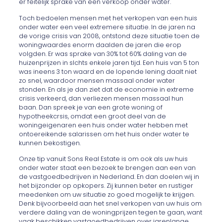
er feitelijk sprake van een verkoop onder water.
Toch bedoelen mensen met het verkopen van een huis
onder water een veel extremere situatie. In de jaren na
de vorige crisis van 2008, ontstond deze situatie toen de
woningwaardes enorm daalden de jaren die erop
volgden. Er was sprake van 30% tot 60% daling van de
huizenprijzen in slchts enkele jaren tijd. Een huis van 5 ton
was ineens 3 ton waard en de lopende lening daalt niet
zo snel, waardoor mensen massaal onder water
stonden. En als je dan ziet dat de economie in extreme
crisis verkeerd, dan verliezen mensen massaal hun
baan. Dan spreek je van een grote woning of
hypotheekcrsis, omdat een groot deel van de
woningeigenaren een huis onder water hebben met
ontoereikende salarissen om het huis onder water te
kunnen bekostigen.
Onze tip vanuit Sons Real Estate is om ook als uw huis
onder water staat een bezoek te brengen aan een van
de vastgoedbedrijven in Nederland. En dan doelen wij in
het bijzonder op opkopers. Zij kunnen beter en rustiger
meedenken om uw situatie zo goed mogelijk te krijgen.
Denk bijvoorbeeld aan het snel verkopen van uw huis om
verdere daling van de woningprijzen tegen te gaan, want
vaak beschikken vastgoedbedrijven over jarenlange