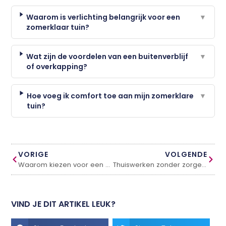
Waarom is verlichting belangrijk voor een
▼
zomerklaar tuin?
Wat zijn de voordelen van een buitenverblijf
▼
of overkapping?
Hoe voeg ik comfort toe aan mijn zomerklare
▼
tuin?
VORIGE
VOLGENDE
Waarom kiezen voor een groene energieleverancier? Zo draag jij bij aan een duurzamere wereld
Thuiswerken zonder zorgen: Zo creëer je een veilig en stabiel netwerk in huis
VIND JE DIT ARTIKEL LEUK?