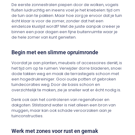
De eerste zonnestralen piepen door de wolken, vogels
fluiten luidruchtig en ineens voel je het kriebelen: tijd om
de tuin aan te pakken. Maar hoe zorg je ervoor dat je tuin
écht klaar is voor de zomer, zonder dat het een
eindeloze kluslijst wordt? Met de juiste aanpak creëer je
binnen een paar dagen een fijne buitenruimte waar je
de hele zomer van kunt genieten.
Begin met een slimme opruimronde
Voordat je aan planten, meubels of accessoires denkt, is
het tijd om op te ruimen. Verwijder dorre bladeren, snoei
dode takken weg en maak de terrastegels schoon met
een hogedrukreiniger. Gooi oude potten of gebroken
tuindecoraties weg. Door de basis schoon en
overzichtelijk te maken, zie je sneller wat er écht nodig is.
Denk ook aan het controleren van regenafvoer en
dakgoten. Stilstaand water is niet alleen een bron van
muggen, maar kan ook schade veroorzaken aan je
tuinconstructies.
Werk met zones voor rust en gemak