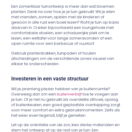
Een zomerklaar tuinontwerp is meer dan wat bloemen
planten. Denk na over hoe je je tuin gebruikt. Wil je eten
met vrienden, zonnen, spelen met de kinderen of
gewoon in alle rust een boek lezen? Richt je tuin op basis
daarvan in. Creëer bijvoorbeeld een loungehoek met
comfortabele stoelen, een schaduwrijke plek om te
lezen, een eettafel voor lange zomeravonden of een
open ruimte voor een barbecue of vuurkorf.
Gebruik plantenbakken, tuinpaden of houten
afscheidingen om de verschillende zones visueel van
elkaar te onderscheiden.
Investeren in een vaste structuur
Wil je jarenlang plezier hebben van je buitenruimte?
Overweeg dan om een
buitenverblijf
toe te voegen aan
je tuin. Of je het nu gebruikt als overdekte zithoek, opslag
of buitenkeuken, een goed geplaatste overkapping zorgt
voor meer comfort en extra gebruiksmomenten. Zelfs als
het weer even tegenzit, blijf je genieten.
Let op de oriëntatie van de zon, kies sterke materialen en
stem het ontwerp af op de rest van je tuin. Een