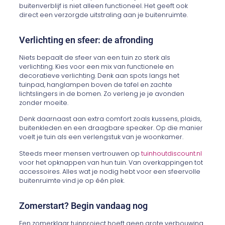
buitenverblijf is niet alleen functioneel. Het geeft ook
direct een verzorgde uitstraling aan je buitenruimte.
Verlichting en sfeer: de afronding
Niets bepaalt de sfeer van een tuin zo sterk als
verlichting. Kies voor een mix van functionele en
decoratieve verlichting. Denk aan spots langs het
tuinpad, hanglampen boven de tafel en zachte
lichtslingers in de bomen. Zo verleng je je avonden
zonder moeite.
Denk daarnaast aan extra comfort zoals kussens, plaids,
buitenkleden en een draagbare speaker. Op die manier
voelt je tuin als een verlengstuk van je woonkamer.
Steeds meer mensen vertrouwen op
tuinhoutdiscount.nl
voor het opknappen van hun tuin. Van overkappingen tot
accessoires. Alles wat je nodig hebt voor een sfeervolle
buitenruimte vind je op één plek.
Zomerstart? Begin vandaag nog
Een zomerklaar tuinproject hoeft geen grote verbouwing