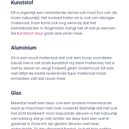
Kunststof
Dit is eigenlijk een verbeterde versie van hout (los van de
looks natuurlijk). Het isoleert beter en is ook van steviger
materiaal. Daar komt ook nog eens bij dat het
betaalbaarder is. Nogmaals, hangt het af van je wensen.
De
kunststof deur
gaat vele jaren mee.
Aluminium
Dit is een soort materiaal dat ook een hoop voordelen
bevat. Het is net zoals kunststof vrij sterk materiaal, het is
niet te zwaar en vergt (vrijwel) geen onderhoud. Dit was
niet altijd de beste isolerende type materiaal maar
inmiddels valt dat reuze mee.
Glas
Meestal heeft een deur ook een andere meerwaarde
waar je misschien niet over nadenkt. Namelijk dat het ook
het zicht blokkeert. Voor bepaalde deuren is het natuurlijk
van belang dat je niet achter de deur kunt zien wat er
gaande is. Daarom zijn glazen deuren niet heel
gebruikelijk. Ze zijn uiteraard fragiel. Je kunt hier echter