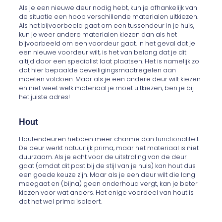
Als je een nieuwe deur nodig hebt, kun je afhankelijk van
de situatie een hoop verschillende materialen uitkiezen.
Als het bijvoorbeeld gaat om een tussendeur in je huis,
kun je weer andere materialen kiezen dan als het
bijvoorbeeld om een voordeur gaat. In het geval dat je
een nieuwe voordeur wilt, is het van belang dat je dit
altijd door een specialist laat plaatsen. Het is namelijk zo
dat hier bepaalde beveiligingsmaatregelen aan
moeten voldoen. Maar als je een andere deur wilt kiezen
en niet weet welk materiaal je moet uitkiezen, ben je bij
het juiste adres!
Hout
Houtendeuren hebben meer charme dan functionaliteit.
De deur werkt natuurlijk prima, maar het materiaal is niet
duurzaam. Als je echt voor de uitstraling van de deur
gaat (omdat dit past bij de stijl van je huis) kan hout dus
een goede keuze zijn. Maar als je een deur wilt die lang
meegaat en (bijna) geen onderhoud vergt, kan je beter
kiezen voor wat anders. Het enige voordeel van hout is
dat het wel prima isoleert.