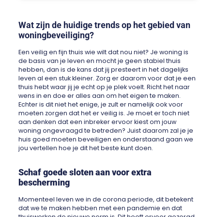
Wat zijn de huidige trends op het gebied van
woningbeveiliging?
Een veilig en fijn thuis wie wilt dat nou niet? Je woning is
de basis van je leven en mocht je geen stabiel thuis
hebben, dan is de kans dat jij presteert in het dagelijks
leven al een stuk kleiner. Zorg er daarom voor dat je een
thuis hebt waar jij je echt op je plek voelt. Richt het naar
wens in en doe er alles aan om het eigen te maken.
Echter is dit niet het enige, je zult er namelijk ook voor
moeten zorgen dat het er veilig is. Je moet er toch niet
aan denken dat een inbreker ervoor kiest om jouw
woning ongevraagd te betreden? Juist daarom zal je je
huis goed moeten beveiligen en onderstaand gaan we
jou vertellen hoe je dit het beste kunt doen.
Schaf goede sloten aan voor extra
bescherming
Momenteel leven we in de corona periode, dit betekent
dat we te maken hebben met een pandemie en dat
thuiswerken de nieuwe norm is. Dit heeft ervoor gezorgd