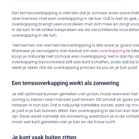
Een terrasoverkapping is niet iets dat je zomaar even aanschaft.
veel mensen met een overkapping in de tuin. Dat is niet zo gek,
overkapping brengt veel voordelen met zich mee en zorgt voor 
in de tuin. In dit artikel bespreken we de verschillende voordel
overkapping in de tuin.
Het nemen van een terrasoverkapping is iets waar je goed ove
Wanneer je vervolgens dan besluit om een
overkapping
te lat
koop je natuurlijk niet zomaar een overkapping. Het is dan fijn al
overkapping bijvoorbeeld zelf aan kunt schaffen, zoals dat bij S
weet je zeker dat de overkapping precies bij jou en je tuin past.
Een terrasoverkapping werkt als zonwering
Je wilt optimaal kunnen genieten van je tuin, maar wanneer he
zonnig is, blijven veel mensen juist binnen. Dit omdat ze geen pl
hebben in hun tuin. Dat is natuurlijk hartstikke zonde, want op m
je juist in je tuin kunnen zitten. Een overkapping in de tuin kan 
zijn. Deze werkt namelijk als zonwering, waardoor je in de schadu
maar wel kunt genieten van je tuin en de frisse lucht.
Je kunt vaak buiten zitten