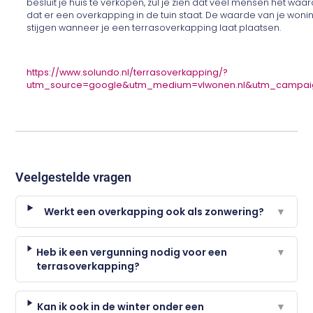
besluit je huis te verkopen, zul je zien dat veel mensen het waa
dat er een overkapping in de tuin staat. De waarde van je woni
stijgen wanneer je een terrasoverkapping laat plaatsen.
https://www.solundo.nl/terrasoverkapping/?
utm_source=google&utm_medium=vlwonen.nl&utm_campai
Veelgestelde vragen
Werkt een overkapping ook als zonwering?
▼
Heb ik een vergunning nodig voor een
▼
terrasoverkapping?
Kan ik ook in de winter onder een
▼