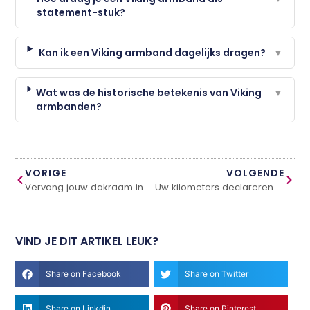
statement-stuk?
Kan ik een Viking armband dagelijks dragen?
▼
Wat was de historische betekenis van Viking
▼
armbanden?
VORIGE
VOLGENDE
Vervang jouw dakraam in vijf stappen
Uw kilometers declareren met een gps tracker
VIND JE DIT ARTIKEL LEUK?
Share on Facebook
Share on Twitter
Share on Linkdin
Share on Pinterest