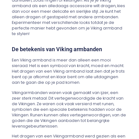
aanvullen, zoals ringen of kettingen. Als je je Viking
armband als een alledaags accessoire wilt dragen, kies
dan voor een meer delicate en sierlijke stijl. Je kunt het
alleen dragen of gestapeld met andere armbanden.
Experimenteer met verschillende looks totdat je de
perfecte manier hebt gevonden om je Viking armband
te stylen!
De betekenis van Viking armbanden
Een Viking armband is meer dan alleen een mooi
sieraad. Het is een symbool van kracht, moed en macht.
Het dragen van een Viking armband laat zien dat je trots
bent op je afkomst en klaar bent om alle uitdagingen
aan te gaan die op je pad komen.
Vikingarmbanden waren vaak gemaakt van ijzer, een
zeer sterk metaal. Dit vertegenwoordigde de kracht van
de Vikingen. Ze waren ook vaak versierd met runen,
symbolen die een speciale betekenis hadden voor de
Vikingen. Runen kunnen alles vertegenwoordigen, van de
goden die de Vikingen aanbaden tot belangrijke
levensgebeurtenissen.
Het dragen van een Vikingarmband werd gezien als een