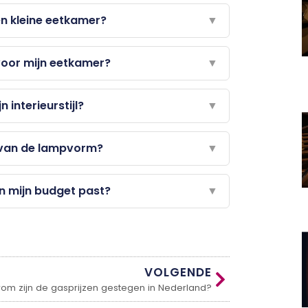
en kleine eetkamer?
▼
 voor mijn eetkamer?
▼
 interieurstijl?
▼
en van de lampvorm?
▼
in mijn budget past?
▼
VOLGENDE
om zijn de gasprijzen gestegen in Nederland?