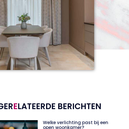
GER
E
LATEERDE BERICHTEN
Welke verlichting past bij een
open woonkamer?