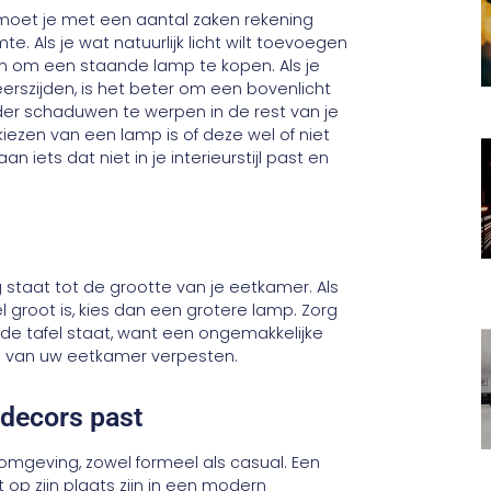
oet je met een aantal zaken rekening
e. Als je wat natuurlijk licht wilt toevoegen
an om een ​​staande lamp te kopen. Als je
szijden, is het beter om een ​​bovenlicht
nder schaduwen te werpen in de rest van je
iezen van een lamp is of deze wel of niet
n iets dat niet in je interieurstijl past en
ng staat tot de grootte van je eetkamer. Als
afel groot is, kies dan een grotere lamp. Zorg
an de tafel staat, want een ongemakkelijke
ng van uw eetkamer verpesten.
e decors past
omgeving, zowel formeel als casual. Een
 op zijn plaats zijn in een modern