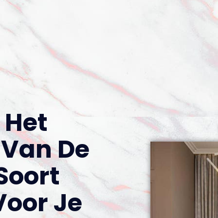
j Het
 Van De
Soort
oor Je