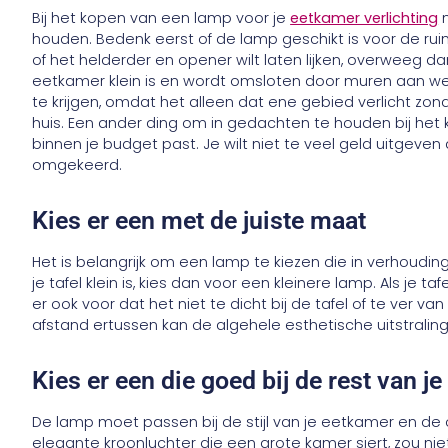
Bij het kopen van een lamp voor je
eetkamer verlichting
m
houden. Bedenk eerst of de lamp geschikt is voor de ruimt
of het helderder en opener wilt laten lijken, overweeg d
eetkamer klein is en wordt omsloten door muren aan weer
te krijgen, omdat het alleen dat ene gebied verlicht zo
huis. Een ander ding om in gedachten te houden bij het k
binnen je budget past. Je wilt niet te veel geld uitgeven aa
omgekeerd.
Kies er een met de juiste maat
Het is belangrijk om een ​​lamp te kiezen die in verhoudi
je tafel klein is, kies dan voor een kleinere lamp. Als je t
er ook voor dat het niet te dicht bij de tafel of te ver v
afstand ertussen kan de algehele esthetische uitstrali
Kies er een die goed bij de rest van j
De lamp moet passen bij de stijl van je eetkamer en de 
elegante kroonluchter die een grote kamer siert, zou niet