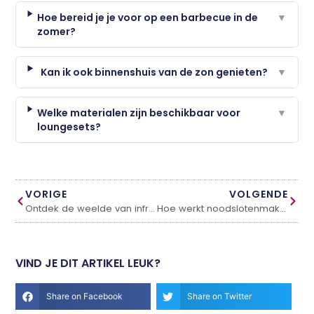
Hoe bereid je je voor op een barbecue in de
▼
zomer?
Kan ik ook binnenshuis van de zon genieten?
▼
Welke materialen zijn beschikbaar voor
▼
loungesets?
VORIGE
VOLGENDE
Ontdek de weelde van infraroodpanelen
Hoe werkt noodslotenmaker service?
VIND JE DIT ARTIKEL LEUK?
Share on Facebook
Share on Twitter