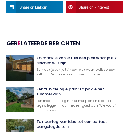
Share on Linkdin
Share on Pinterest
GER
E
LATEERDE BERICHTEN
Zo maak je van je tuin een plek waar je elk
seizoen wilt zijn
Zo maak je van je tuin een plek waar je elk seizoen
wilt zijn De manier waarop we naar onze
Een tuin die bij je past: zo pak je het
slimmer aan
Een mooie tuin begint niet met planten kopen of
tegels leggen, maar met een goed plan. Wie vooraf
nadenkt over
Tuinaanleg: van idee tot een perfect
aangelegde tuin