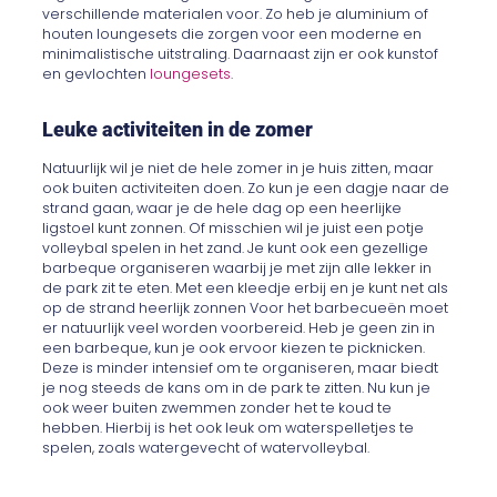
verschillende materialen voor. Zo heb je aluminium of
houten loungesets die zorgen voor een moderne en
minimalistische uitstraling. Daarnaast zijn er ook kunstof
en gevlochten
loungesets
.
Leuke activiteiten in de zomer
Natuurlijk wil je niet de hele zomer in je huis zitten, maar
ook buiten activiteiten doen. Zo kun je een dagje naar de
strand gaan, waar je de hele dag op een heerlijke
ligstoel kunt zonnen. Of misschien wil je juist een potje
volleybal spelen in het zand. Je kunt ook een gezellige
barbeque organiseren waarbij je met zijn alle lekker in
de park zit te eten. Met een kleedje erbij en je kunt net als
op de strand heerlijk zonnen Voor het barbecueën moet
er natuurlijk veel worden voorbereid. Heb je geen zin in
een barbeque, kun je ook ervoor kiezen te picknicken.
Deze is minder intensief om te organiseren, maar biedt
je nog steeds de kans om in de park te zitten. Nu kun je
ook weer buiten zwemmen zonder het te koud te
hebben. Hierbij is het ook leuk om waterspelletjes te
spelen, zoals watergevecht of watervolleybal.