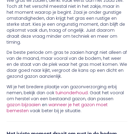
Wie gras wil zaaien, denkt vaak eerst aan het zaad zelf.
Toch zit het verschil meestal niet in het zakje, maar in
het moment waarop je begint. Zaai je onder gunstige
omstandigheden, dan krijgt het gras een rustige en
sterke start. Kies je een ongunstig moment, dan blijft de
opkomst vaak dun, traag of ongelijk. Juist daarom
draait deze vraag minder om techniek en meer om
timing.
De beste periode om gras te zaaien hangt niet alleen af
van de maand, maar vooral van de bodem, het weer
en de staat van de plek waar het gras moet komen. Wie
daar goed naar kijkt, vergroot de kans op een dicht en
gezond gazon aanzienlijk.
Wil je het bredere plaatje van gazonverzorging erbij
nemen, bekijk dan ook
tuinonderhoud
. Gaat het vooral
om herstel van een bestaand gazon, dan passen
gazon bijzaaien
en
wanneer je het gazon moet
bemesten
vaak beter bij je situatie.
Het juiste moment draait om rust in de bodem