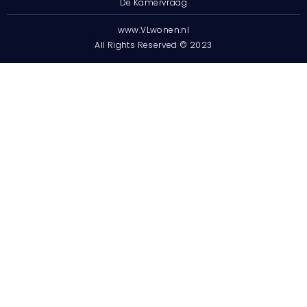
De Kamervraag
www.VLwonen.nl
All Rights Reserved © 2023