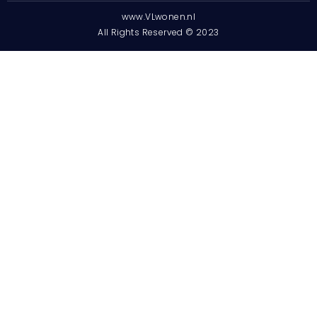
www.VLwonen.nl
All Rights Reserved © 2023