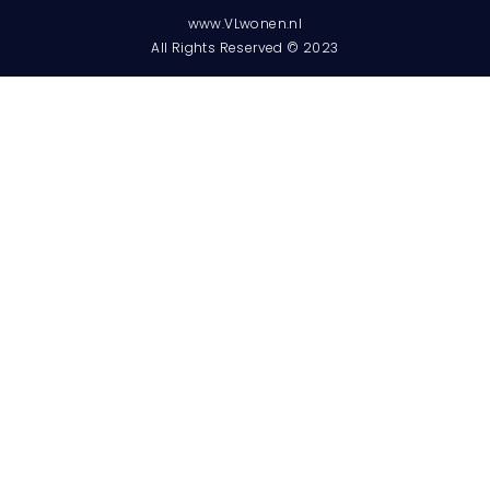
www.VLwonen.nl
All Rights Reserved © 2023