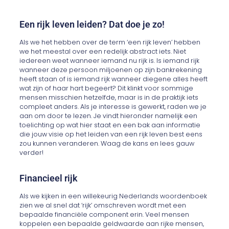
Een rijk leven leiden? Dat doe je zo!
Als we het hebben over de term ‘een rijk leven’ hebben
we het meestal over een redelijk abstract iets. Niet
iedereen weet wanneer iemand nu rijk is. Is iemand rijk
wanneer deze persoon miljoenen op zijn bankrekening
heeft staan of is iemand rijk wanneer diegene alles heeft
wat zijn of haar hart begeert? Dit klinkt voor sommige
mensen misschien hetzelfde, maar is in de praktijk iets
compleet anders. Als je interesse is gewerkt, raden we je
aan om door te lezen. Je vindt hieronder namelijk een
toelichting op wat hier staat en een bak aan informatie
die jouw visie op het leiden van een rijk leven best eens
zou kunnen veranderen. Waag de kans en lees gauw
verder!
Financieel rijk
Als we kijken in een willekeurig Nederlands woordenboek
zien we al snel dat ‘rijk’ omschreven wordt met een
bepaalde financiële component erin. Veel mensen
koppelen een bepaalde geldwaarde aan rijke mensen,