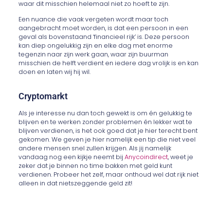
waar dit misschien helemaal niet zo hoeft te zijn.
Een nuance die vaak vergeten wordt maar toch
aangebracht moet worden, is dat een persoon in een
geval als bovenstaand ‘financieel rijk’ is. Deze persoon
kan diep ongelukkig zijn en elke dag met enorme
tegenzin naar zijn werk gaan, waar zijn buurman
misschien de helft verdient en iedere dag vrolijk is en kan
doen en laten wij hij wil.
Cryptomarkt
Als je interesse nu dan toch gewekt is om én gelukkig te
blijven en te werken zonder problemen én lekker wat te
blijven verdienen, is het ook goed dat je hier terecht bent
gekomen. We geven je hier namelijk een tip die niet veel
andere mensen snel zullen krijgen. Als jij namelijk
vandaag nog een kijkje neemt bij
Anycoindirect
, weet je
zeker dat je binnen no time bakken met geld kunt
verdienen. Probeer het zelf, maar onthoud wel dat rijk niet
alleen in dat nietszeggende geld zit!