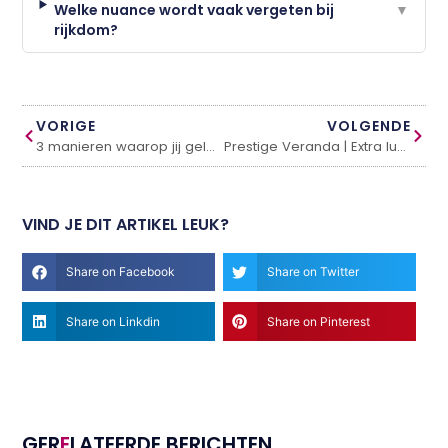
Welke nuance wordt vaak vergeten bij
▼
rijkdom?
VORIGE
VOLGENDE
3 manieren waarop jij geld kunt besparen
Prestige Veranda | Extra luxe veranda voor uw tuin!
VIND JE DIT ARTIKEL LEUK?
Share on Facebook
Share on Twitter
Share on Linkdin
Share on Pinterest
GER
E
LATEERDE BERICHTEN