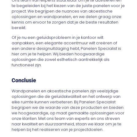
Ons team van experts staat klaar om je te adviseren en
te begeleiden bij het kiezen van de juiste panelen voor je
project. We begrijpen de nuances van akoestische
oplossingen en wandpanelen, en we delen graag onze
kennis om ervoor te zorgen dat je de beste resultaten
bereikt.
Of je nu een geluidsprobleem in je kantoor wilt
aanpakken, een elegante accentmuur wilt creëren of
een andere designuitdaging hebt, Panelen Specialist is
hier om je te helpen. Wij bieden hoogwaardige
oplossingen die zowel esthetisch aantrekkelijk als
functioneel zijn.
Conclusie
Wandpanelen en akoestische panelen zijn veelzijdige
oplossingen die de geluidskwaliteit en het ontwerp van
elke ruimte kunnen verbeteren. Bij Panelen Specialist
begrijpen we de waarde van deze producten en bieden
we hoogwaardige, op maat gemaakte oplossingen voor
onze klanten. Met ons team van experts en ons streven
naar kwaliteit en duurzaamheid, staan we klaar om je te
helpen bij het realiseren van je projectdoelen.