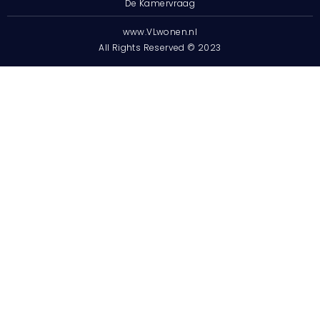
De Kamervraag
www.VLwonen.nl
All Rights Reserved © 2023