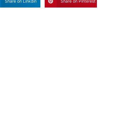
Share on Linkdin
Share on Pinterest
Vaak Gelezen Artikele
Blog Poste
Geen Reacties
Het is geen g
een overvloe
kan het moeili
Uw olijfboom snoeien – de essentiël
Hoe kan je van termieten afkomen o
P
SPULLEN