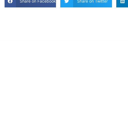
Share on Facebook
Share on Twitter
Tips en
ideeën voor
h
u
is en tuin
BEOORDELINGEN
van ons
TUINMEUBELEN
TUINGEREEDSCHA
TUIN