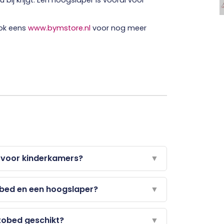
bij krijgt. Een hoogslaper is vooral voor
ook eens
www.bymstore.nl
voor nog meer
t voor kinderkamers?
▼
elbed en een hoogslaper?
▼
utobed geschikt?
▼