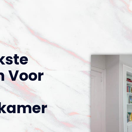
kste
n Voor
rkamer