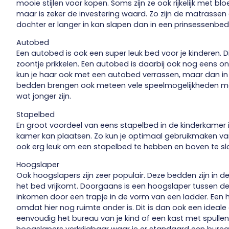
mooie stijlen voor kopen. Soms zijn ze ook rijkelijk met b
maar is zeker de investering waard. Zo zijn de matrass
dochter er langer in kan slapen dan in een prinsessenbed
Autobed
Een autobed is ook een super leuk bed voor je kinderen. D
zoontje prikkelen. Een autobed is daarbij ook nog eens ont
kun je haar ook met een autobed verrassen, maar dan in 
bedden brengen ook meteen vele speelmogelijkheden met z
wat jonger zijn.
Stapelbed
En groot voordeel van eens stapelbed in de kinderkamer i
kamer kan plaatsen. Zo kun je optimaal gebruikmaken van
ook erg leuk om een stapelbed te hebben en boven te sl
Hoogslaper
Ook hoogslapers zijn zeer populair. Deze bedden zijn in
het bed vrijkomt. Doorgaans is een hoogslaper tussen de
inkomen door een trapje in de vorm van een ladder. Een 
omdat hier nog ruimte onder is. Dit is dan ook een ideale
eenvoudig het bureau van je kind of een kast met spullen 