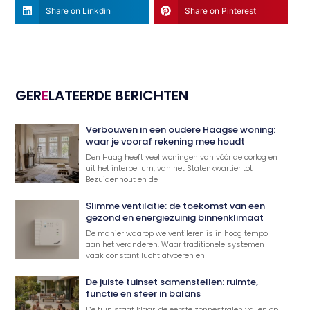
Share on Linkdin
Share on Pinterest
GER
E
LATEERDE BERICHTEN
Verbouwen in een oudere Haagse woning:
waar je vooraf rekening mee houdt
Den Haag heeft veel woningen van vóór de oorlog en
uit het interbellum, van het Statenkwartier tot
Bezuidenhout en de
Slimme ventilatie: de toekomst van een
gezond en energiezuinig binnenklimaat
De manier waarop we ventileren is in hoog tempo
aan het veranderen. Waar traditionele systemen
vaak constant lucht afvoeren en
De juiste tuinset samenstellen: ruimte,
functie en sfeer in balans
De tuin staat klaar, de eerste zonnestralen vallen op