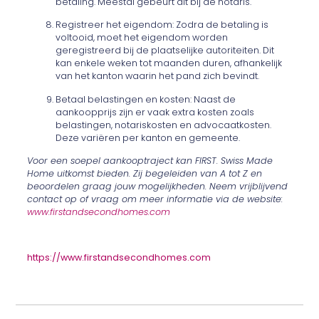
betaling. Meestal gebeurt dit bij de notaris.
Registreer het eigendom: Zodra de betaling is
voltooid, moet het eigendom worden
geregistreerd bij de plaatselijke autoriteiten. Dit
kan enkele weken tot maanden duren, afhankelijk
van het kanton waarin het pand zich bevindt.
Betaal belastingen en kosten: Naast de
aankoopprijs zijn er vaak extra kosten zoals
belastingen, notariskosten en advocaatkosten.
Deze variëren per kanton en gemeente.
Voor een soepel aankooptraject kan FIRST. Swiss Made
Home uitkomst bieden. Zij begeleiden van A tot Z en
beoordelen graag jouw mogelijkheden. Neem vrijblijvend
contact op of vraag om meer informatie via de website:
www.firstandsecondhomes.com
https://www.firstandsecondhomes.com