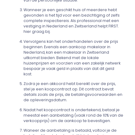
van de persoonlijke situatie.
Wanneer je een geschikt huis of meerdere hebt
gevonden is het tijd voor een bezichtiging of zelfs
complete inspectiereis. Als professional met een
vestiging in Nederland en Zwitserland helpt FIRST.
hier graag bij.
Vervolgens kan het onderhandelen over de prijs
beginnen. Evenals een aankoop makelaar in
Nederland, kan een makelaar in Zwitserland
uitkomst bieden. Bekend met de lokale
huizenprijzen en voorzien van een zakelijk netwerk
bespaar je vaak geld in plaats van dat dit geld
kost.
Zodra je een akkoord hebt bereikt over de prijs,
stel je een koopcontract op. Dit contract bevat
details zoals de prijs, de betalingsvoorwaarden en
de opleveringsdatum.
Nadat het koopcontract is ondertekend, betaal je
meestal een aanbetaling (vaak rond de 10% van de
verkoopprijs) om de aankoop te bevestigen.
Waneer de aanbetaling is betaald, voltooi je de