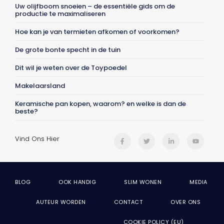
Uw olijfboom snoeien – de essentiële gids om de
productie te maximaliseren
Hoe kan je van termieten afkomen of voorkomen?
De grote bonte specht in de tuin
Dit wil je weten over de Toypoedel
Makelaarsland
Keramische pan kopen, waarom? en welke is dan de
beste?
Vind Ons Hier
BLOG
OOK HANDIG
SLIM WONEN
MEDIA
AUTEUR WORDEN
CONTACT
OVER ONS
COOKIE POLICY (EU)