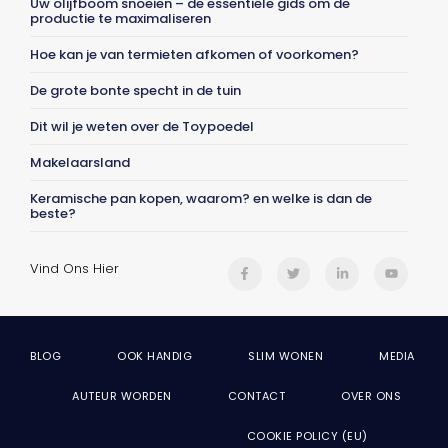
Uw olijfboom snoeien – de essentiële gids om de
productie te maximaliseren
Hoe kan je van termieten afkomen of voorkomen?
De grote bonte specht in de tuin
Dit wil je weten over de Toypoedel
Makelaarsland
Keramische pan kopen, waarom? en welke is dan de
beste?
Vind Ons Hier
BLOG
OOK HANDIG
SLIM WONEN
MEDIA
AUTEUR WORDEN
CONTACT
OVER ONS
COOKIE POLICY (EU)