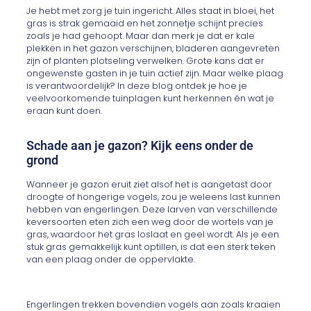
Je hebt met zorg je tuin ingericht. Alles staat in bloei, het
gras is strak gemaaid en het zonnetje schijnt precies
zoals je had gehoopt. Maar dan merk je dat er kale
plekken in het gazon verschijnen, bladeren aangevreten
zijn of planten plotseling verwelken. Grote kans dat er
ongewenste gasten in je tuin actief zijn. Maar welke plaag
is verantwoordelijk? In deze blog ontdek je hoe je
veelvoorkomende tuinplagen kunt herkennen én wat je
eraan kunt doen.
Schade aan je gazon? Kijk eens onder de
grond
Wanneer je gazon eruit ziet alsof het is aangetast door
droogte of hongerige vogels, zou je weleens last kunnen
hebben van engerlingen. Deze larven van verschillende
keversoorten eten zich een weg door de wortels van je
gras, waardoor het gras loslaat en geel wordt. Als je een
stuk gras gemakkelijk kunt optillen, is dat een sterk teken
van een plaag onder de oppervlakte.
Engerlingen trekken bovendien vogels aan zoals kraaien