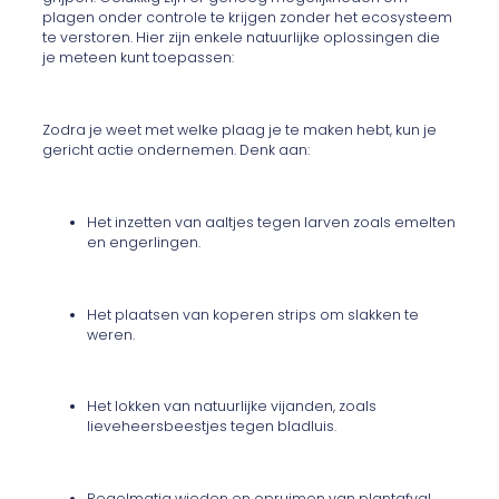
plagen onder controle te krijgen zonder het ecosysteem
te verstoren. Hier zijn enkele natuurlijke oplossingen die
je meteen kunt toepassen:
Zodra je weet met welke plaag je te maken hebt, kun je
gericht actie ondernemen. Denk aan:
Het inzetten van aaltjes tegen larven zoals emelten
en engerlingen.
Het plaatsen van koperen strips om slakken te
weren.
Het lokken van natuurlijke vijanden, zoals
lieveheersbeestjes tegen bladluis.
Regelmatig wieden en opruimen van plantafval