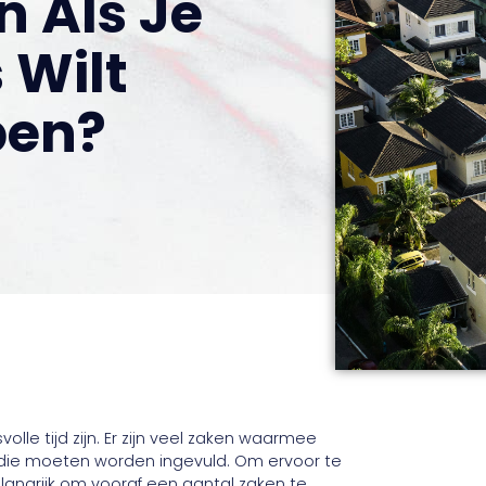
n Als Je
 Wilt
pen?
le tijd zijn. Er zijn veel zaken waarmee
ie moeten worden ingevuld. Om ervoor te
langrijk om vooraf een aantal zaken te