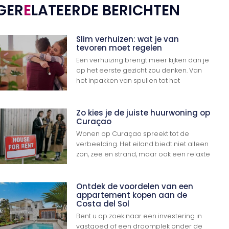
GER
E
LATEERDE BERICHTEN
Slim verhuizen: wat je van
tevoren moet regelen
Een verhuizing brengt meer kijken dan je
op het eerste gezicht zou denken. Van
het inpakken van spullen tot het
Zo kies je de juiste huurwoning op
Curaçao
Wonen op Curaçao spreekt tot de
verbeelding. Het eiland biedt niet alleen
zon, zee en strand, maar ook een relaxte
Ontdek de voordelen van een
appartement kopen aan de
Costa del Sol
Bent u op zoek naar een investering in
vastgoed of een droomplek onder de