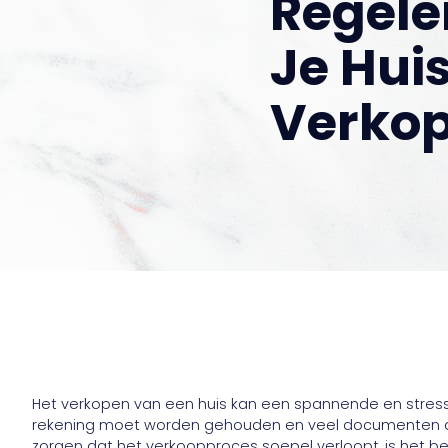
Regele
Je Huis
Verko
Het verkopen van een huis kan een spannende en stressvol
rekening moet worden gehouden en veel documenten d
zorgen dat het verkoopproces soepel verloopt, is het be