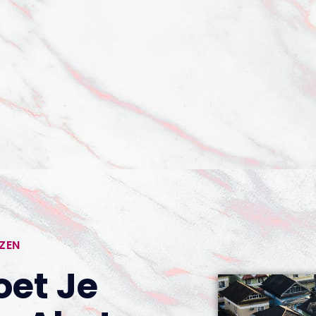
ZEN
et Je